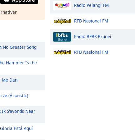
Radio Pelangi FM
ernativer
RTB Nasional FM
Radio BFBS Brunei
m
No Greater Song
RTB Nasional FM
he Hammer Is the
 Me Dan
ive (Acoustic)
k Ik S'avonds Naar
Gloria Está Aquí