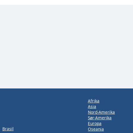
Afrika
Asia
Nord-Amerika
Sør-Amerika
Europa
Brasil
Oseania