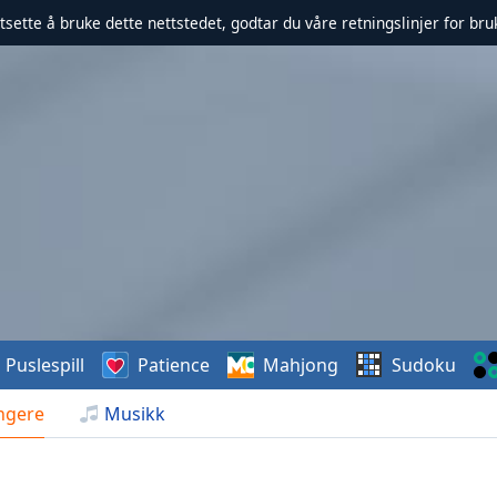
rtsette å bruke dette nettstedet, godtar du våre retningslinjer for br
Puslespill
Patience
Mahjong
Sudoku
ngere
Musikk