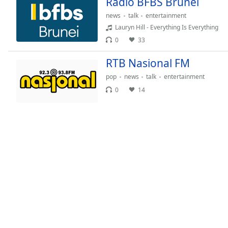
Radio BFBS Brunei
Chapters
news
talk
entertainment
Chapters
Lauryn Hill - Everything Is Everything
0
33
Descriptions
descriptions
RTB Nasional FM
off
,
pop
news
talk
entertainment
selected
0
14
Subtitles
subtitles
settings
,
opens
subtitles
settings
dialog
subtitles
off
,
selected