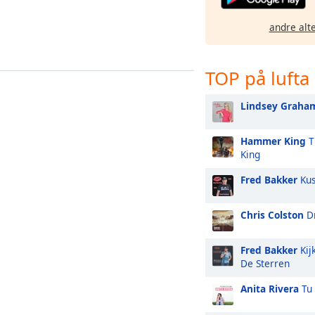
andre alt
TOP på lufta
Lindsey Graha
Hammer King
T
King
Fred Bakker
Kus
Chris Colston
Dr
Fred Bakker
Kij
De Sterren
Anita Rivera
Tu 