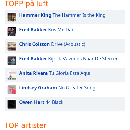
opens
TOPP på luft
subtitles
settings
Hammer King
The Hammer Is the King
dialog
subtitles
Fred Bakker
Kus Me Dan
off
,
selected
Chris Colston
Drive (Acoustic)
Audio
Track
Fred Bakker
Kijk Ik S'avonds Naar De Sterren
Picture-
in-
Anita Rivera
Tu Gloria Está Aquí
Picture
Fullscreen
This
Lindsey Graham
No Greater Song
is
a
Owen Hart
44 Black
modal
window.
TOP-artister
Beginning