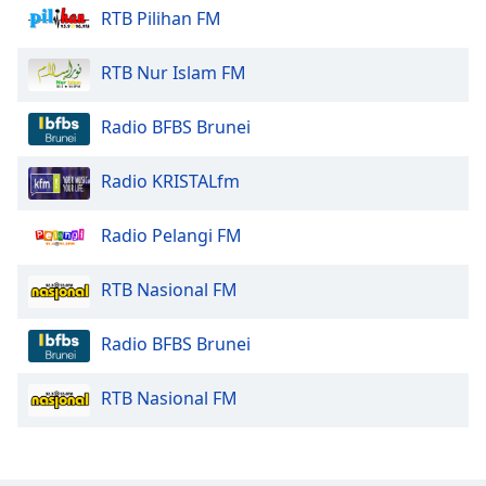
RTB Pilihan FM
Opacity
RTB Nur Islam FM
Caption
Radio BFBS Brunei
Area
Background
Radio KRISTALfm
Color
Radio Pelangi FM
Opacity
RTB Nasional FM
Font
Size
Radio BFBS Brunei
Text
RTB Nasional FM
Edge
Style