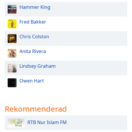
of
Hammer King
dialog
window.
Escape
Fred Bakker
will
cancel
Chris Colston
and
close
Anita Rivera
the
window.
Lindsey Graham
Text
Color
Owen Hart
Opacity
Rekommenderad
Text
Background
RTB Nur Islam FM
Color