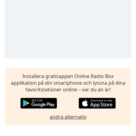
Remaining
Time
-
-:-
1x
Playback
Rate
Chapters
Chapters
Descriptions
Installera gratisappen Online Radio Box
applikation på din smartphone och lyssna på dina
descriptions
favoritstationer online – var du än är!
off
,
selected
Subtitles
andra alternativ
subtitles
settings
,