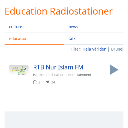
loading.
Education Radiostationer
Play
Video
Play
culture
news
Skip
Backward
Skip
education
talk
Forward
Filter:
Hela världen
Brunei
Mute
Current
Time
0:00
RTB Nur Islam FM
/
Duration
-:-
islamic
education
entertainment
Loaded
:
2
24
0.00%
Stream
Type
LIVE
Seek to
live,
currently
behind
live
LIVE