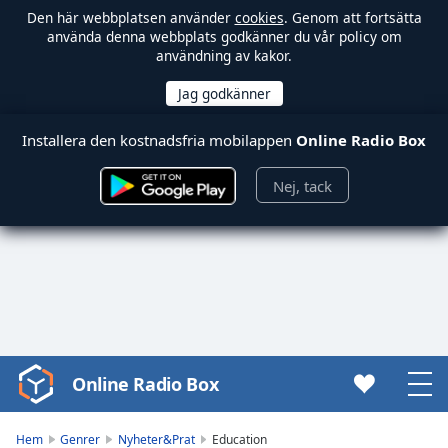
Den här webbplatsen använder
cookies
. Genom att fortsätta
använda denna webbplats godkänner du vår policy om
användning av kakor.
Installera den kostnadsfria mobilappen
Online Radio Box
Nej, tack
Online Radio Box
Video
Player
is
Hem
Genrer
Nyheter&Prat
Education