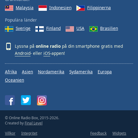
Malaysia
Indonesien
Filippinerna
Populära länder
Sverige
Finland
USA
Brasilien
Lyssna på
online radio
på din smartphone gratis med
Android
- eller
iOS
-appen!
Afrika
Asien
Nordamerika
Sydamerika
Europa
Oceanien
© Online Radio Box, 2015-2026.
Created by
Final Level
Villkor
Integritet
Feedback
Widgets