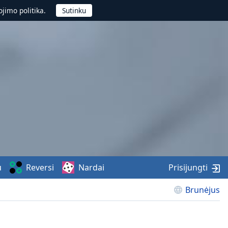
jimo politika.
u
Reversi
Nardai
Prisijungti
Brunėjus