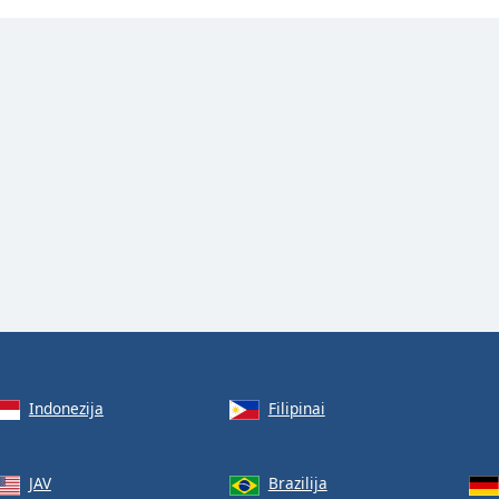
Indonezija
Filipinai
JAV
Brazilija