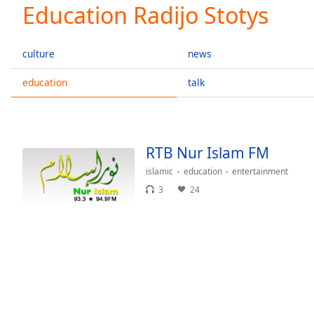
Current
Education Radijo Stotys
Time
0:00
/
Duration
-:-
culture
news
Loaded
:
0.00%
education
talk
0:00
Stream
Type
LIVE
Seek to
RTB Nur Islam FM
live,
currently
islamic
education
entertainment
behind
live
LIVE
3
24
Remaining
Time
-
-:-
1x
Playback
Rate