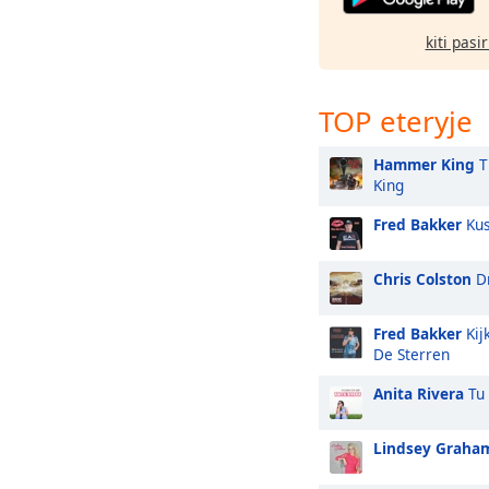
kiti pasi
TOP eteryje
Hammer King
T
King
Fred Bakker
Kus
Chris Colston
Dr
Fred Bakker
Kij
De Sterren
Anita Rivera
Tu 
Lindsey Graha