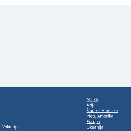
Afrika
Azija
Šiaurės Amerika
Pietų Amerika
Europa
Vokietija
Okeanija