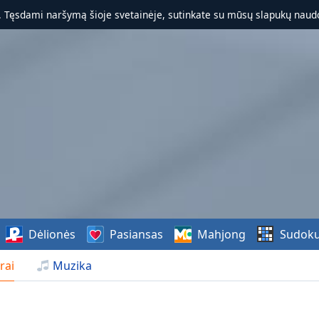
. Tęsdami naršymą šioje svetainėje, sutinkate su mūsų slapukų naudo
Dėlionės
Pasiansas
Mahjong
Sudok
rai
Muzika