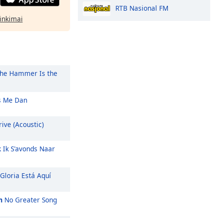
RTB Nasional FM
rinkimai
he Hammer Is the
 Me Dan
ive (Acoustic)
k Ik S'avonds Naar
Gloria Está Aquí
m
No Greater Song