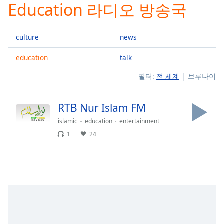
Education 라디오 방송국
Play
Video
Play
culture
news
Skip
Backward
Skip
education
talk
Forward
필터:
전 세계
브루나이
Mute
Current
Time
0:00
RTB Nur Islam FM
/
Duration
-:-
islamic
education
entertainment
Loaded
:
1
24
0.00%
Stream
Type
LIVE
Seek to
live,
currently
behind
live
LIVE
Remaining