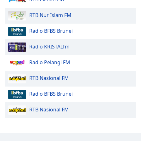
Opacity
RTB Nur Islam FM
Caption
Radio BFBS Brunei
Area
Background
Radio KRISTALfm
Color
Radio Pelangi FM
Opacity
RTB Nasional FM
Font
Size
Radio BFBS Brunei
Text
RTB Nasional FM
Edge
Style
Font