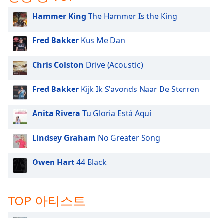
subtitles
settings
Hammer King
The Hammer Is the King
dialog
subtitles
Fred Bakker
Kus Me Dan
off
,
selected
Chris Colston
Drive (Acoustic)
Audio
Track
Fred Bakker
Kijk Ik S'avonds Naar De Sterren
Picture-
in-
Anita Rivera
Tu Gloria Está Aquí
Picture
Fullscreen
This
Lindsey Graham
No Greater Song
is
a
Owen Hart
44 Black
modal
window.
TOP 아티스트
Beginning
of