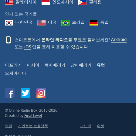
말레이시아
인도네시아
필리핀
인기 있는 국가들
대한민국
미국
브라질
독일
스마트폰에서
온라인 라디오
를 무료로 들어보세요!
Android
또는
iOS
앱을 통해 이용할 수 있습니다.
아프리카
아시아
북아메리카
남아메리카
유럽
오세아니아
© Online Radio Box, 2015-2026.
Created by
Final Level
약관
개인정보 보호정책
피드백
위젯