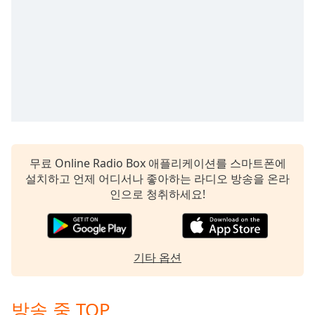
Time
-
-:-
1x
Playback
Rate
Chapters
Chapters
Descriptions
무료 Online Radio Box 애플리케이션를 스마트폰에
설치하고 언제 어디서나 좋아하는 라디오 방송을 온라
descriptions
인으로 청취하세요!
off
,
selected
Subtitles
기타 옵션
subtitles
settings
,
opens
방송 중 TOP