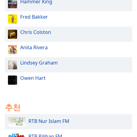
Hammer King
dialog
window.
Escape
Fred Bakker
will
cancel
Chris Colston
and
close
Anita Rivera
the
window.
Lindsey Graham
Text
Color
Owen Hart
Opacity
추천
Text
Background
RTB Nur Islam FM
Color
RTB Pilihan FM