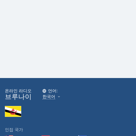
Family
Reset
Done
Close
Modal
Dialog
End
of
dialog
window.
온라인 라디오
언어:
브루나이
한국어
인접 국가