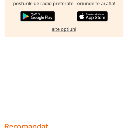
posturile de radio preferate - oriunde te-ai afla!
Font
Family
alte optiuni
Reset
Done
Close
Modal
Dialog
End
of
dialog
window.
Recomandat