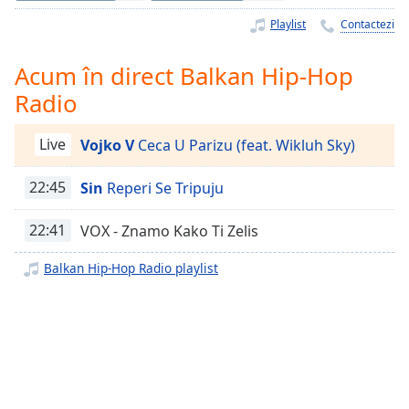
Remaining
Time
-
Playlist
Contactezi
-:-
Acum în direct Balkan Hip-Hop
1x
Radio
Playback
Rate
Live
Vojko V
Ceca U Parizu (feat. Wikluh Sky)
Chapters
22:45
Sin
Reperi Se Tripuju
Chapters
Descriptions
22:41
VOX - Znamo Kako Ti Zelis
descriptions
Balkan Hip-Hop Radio playlist
off
,
selected
Subtitles
subtitles
settings
,