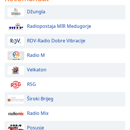
Džungla
Radiopostaja MIR Medugorje
RDV-Radio Dobre Vibracije
Radio M
Velkaton
RSG
Široki Brijeg
Radio Mix
Posusje