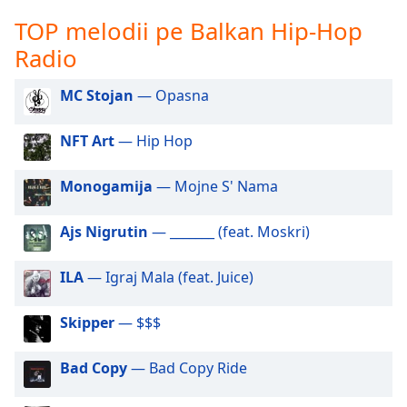
opens
subtitles
TOP melodii pe Balkan Hip-Hop
settings
Radio
dialog
subtitles
MC Stojan
— Opasna
off
,
selected
NFT Art
— Hip Hop
Audio
Track
Monogamija
— Mojne S' Nama
Picture-
in-
Ajs Nigrutin
— _______ (feat. Moskri)
Picture
Fullscreen
This
ILA
— Igraj Mala (feat. Juice)
is
a
Skipper
— $$$
modal
window.
Bad Copy
— Bad Copy Ride
Beginning