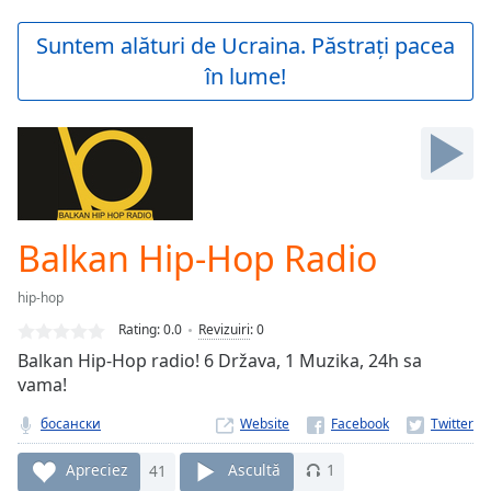
loading.
Play
Suntem alături de Ucraina. Păstrați pacea
Video
în lume!
Play
Skip
Backward
Skip
Forward
Mute
Current
Time
0:00
Balkan Hip-Hop Radio
/
Duration
-:-
hip-hop
Loaded
:
0.00%
Rating:
0.0
Revizuiri
:
0
Stream
Balkan Hip-Hop radio! 6 Država, 1 Muzika, 24h sa
Type
LIVE
vama!
Seek to
live,
босански
Website
currently
behind
Apreciez
41
Ascultă
1
live
LIVE