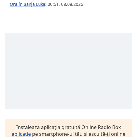
Ora în Banja Luka
:
00:51
,
08.08.2026
Opacity
Caption
Area
Background
Color
Opacity
Font
Size
Text
Edge
Style
Instalează aplicația gratuită Online Radio Box
aplicație
pe smartphone-ul tău și ascultă-ți online