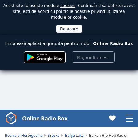
Acest site folosește module
cookies
. Continuând să utilizezi acest
site, ești de acord cu politicile noastre privind utilizarea
modulelor cookie.
Instalează aplicația gratuită pentru mobil
Online Radio Box
Nu, mulțumesc
Online Radio Box
Video
Player
is
Bosnia si Hertegovina
Srpska
Banja Luka
Balkan Hip-Hop Radio