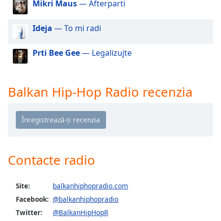
Mikri Maus
— Afterparti
of
dialog
window.
Ideja
— To mi radi
Escape
will
Prti Bee Gee
— Legalizujte
cancel
and
close
Balkan Hip-Hop Radio recenzia
the
window.
Text
Color
Contacte radio
Opacity
Site:
balkanhiphopradio.com
Text
Facebook:
@balkanhiphopradio
Background
Twitter:
@BalkanHipHopR
Color