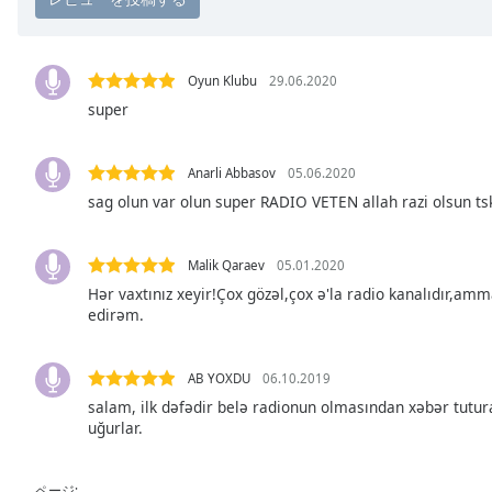
Chapters
Chapters
Oyun Klubu
29.06.2020
Descriptions
super
descriptions
off
,
Anarli Abbasov
05.06.2020
selected
sag olun var olun super RADIO VETEN allah razi olsun ts
Subtitles
subtitles
Malik Qaraev
05.01.2020
settings
,
Hər vaxtınız xeyir!Çox gözəl,çox ə'la radio kanalıdır,amma
opens
edirəm.
subtitles
settings
AB YOXDU
06.10.2019
dialog
salam, ilk dəfədir belə radionun olmasından xəbər tutur
subtitles
uğurlar.
off
,
selected
ページ: