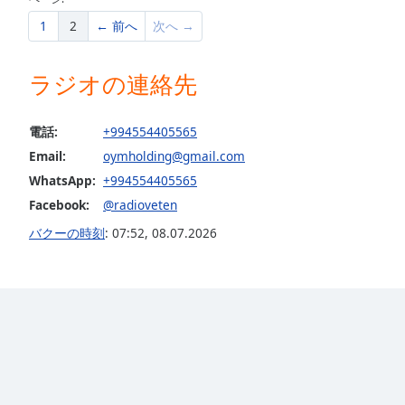
Audio
Track
1
2
← 前へ
次へ →
Picture-
in-
ラジオの連絡先
Picture
Fullscreen
This
電話:
+994554405565
is
Email:
oymholding@gmail.com
a
WhatsApp:
+994554405565
modal
window.
Facebook:
@radioveten
バクーの時刻
:
07:52
,
08.07.2026
Beginning
of
dialog
window.
Escape
will
cancel
and
close