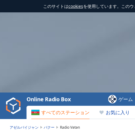
このサイトは
cookies
を使用しています。このウ
Video
Player
is
loading.
Play
Video
Online Radio Box
ゲーム
Play
Skip
すべてのステーション
お気に入り
Backward
Skip
Forward
アゼルバイジャン
バクー
Radio Vətən
Mute