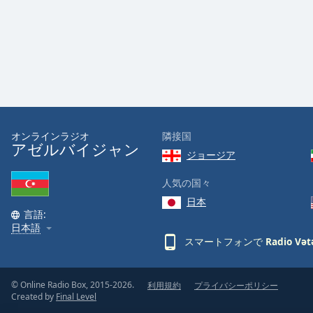
the
window.
Text
Color
Opacity
オンラインラジオ
隣接国
アゼルバイジャン
ジョージア
Text
Background
人気の国々
Color
日本
言語:
日本語
Opacity
スマートフォンで
Radio Vət
Caption
Area
© Online Radio Box, 2015-2026.
利用規約
プライバシーポリシー
Created by
Final Level
Background