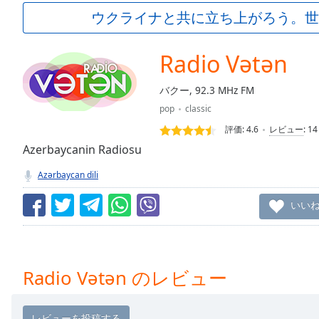
Current
ウクライナと共に立ち上がろう。世
Time
0:00
/
Duration
-:-
Radio Vətən
Loaded
:
0.00%
バクー, 92.3 MHz FM
0:00
pop
classic
Stream
Type
LIVE
評価:
4.6
レビュー
:
14
Seek to
Azerbaycanin Radiosu
live,
currently
Azərbaycan dili
behind
live
LIVE
Remaining
いい
Time
-
-:-
1x
Radio Vətən のレビュー
Playback
Rate