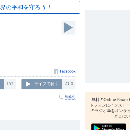
界の平和を守ろう！
ね
102
ライブで聴く
0
連絡先
無料のOnline Radio 
トフォンにインスト
のラジオ局をオンライ
どこに