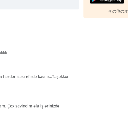
その他の
kkkk
 hərdən səsi efirdə kəsilir...Təşəkkür
am. Çox sevindim əla işlərinizdə