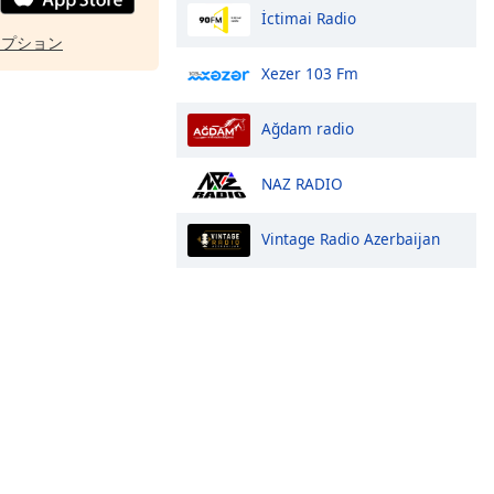
İctimai Radio
オプション
Xezer 103 Fm
Ağdam radio
NAZ RADIO
Vintage Radio Azerbaijan