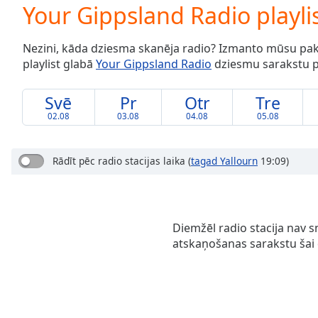
Current
Your Gippsland Radio playli
Time
0:00
/
Nezini, kāda dziesma skanēja radio? Izmanto mūsu pak
Duration
-:-
playlist glabā
Your Gippsland Radio
dziesmu sarakstu pē
Loaded
:
0.00%
0:00
Svē
Pr
Otr
Tre
Stream
02.08
03.08
04.08
05.08
Type
LIVE
Seek to
live,
Rādīt pēc radio stacijas laika
(
tagad Yallourn
19:09)
currently
behind
live
LIVE
Remaining
Time
-
Diemžēl radio stacija nav s
-:-
atskaņošanas sarakstu šai 
1x
Playback
Rate