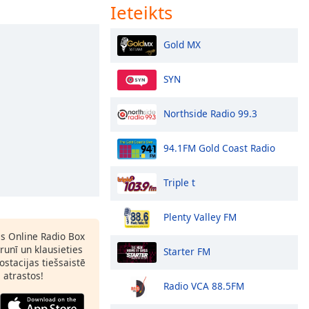
Ieteikts
Gold MX
SYN
Northside Radio 99.3
94.1FM Gold Coast Radio
Triple t
Plenty Valley FM
as Online Radio Box
runī un klausieties
Starter FM
ostacijas tiešsaistē
s atrastos!
Radio VCA 88.5FM