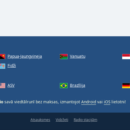
Papua-Jaungvineja
Vanuatu
Fidži
ASV
Brazīlija
io
savā viedtālrunī bez maksas, izmantojot
Android
vai
iOS
lietotni!
Atsauksmes
Vidzžeti
Radio stacijām