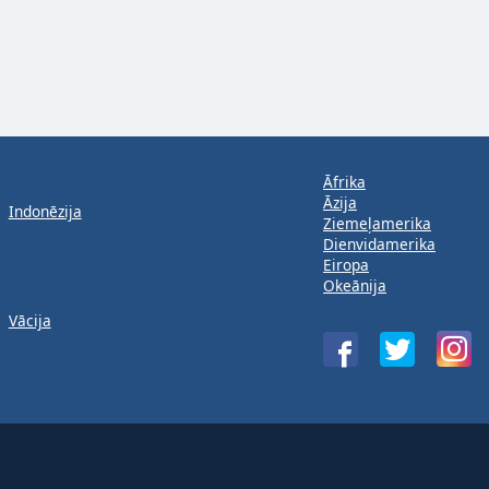
Āfrika
Āzija
Indonēzija
Ziemeļamerika
Dienvidamerika
Eiropa
Okeānija
Vācija