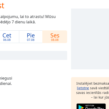
st
alpojumu, lai to atrastu! Mūsu
dējo 7 dienu laikā.
Cet
Pie
Ses
06.08
07.08
08.08
niegusi
dienai.
Instalējiet bezmaks
lietotne
savā viedtāl
savas iecienītās radi
– lai kur jū