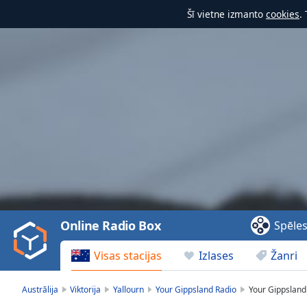
Šī vietne izmanto
cookies
.
Video
Player
is
loading.
Play
Video
Online Radio Box
Spēle
Play
Skip
Visas stacijas
Izlases
Žanri
Backward
Skip
Forward
Austrālija
Viktorija
Yallourn
Your Gippsland Radio
Your Gippsland 
Mute