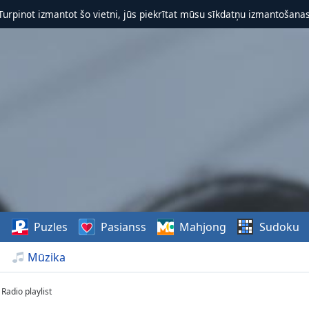
 Turpinot izmantot šo vietni, jūs piekrītat mūsu sīkdatņu izmantošanas 
s
Puzles
Pasianss
Mahjong
Sudoku
Mūzika
Radio playlist