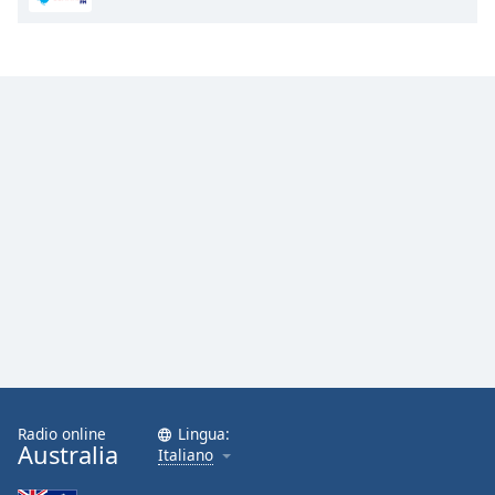
Opacity
Caption
Area
Background
Color
Opacity
Font
Size
Text
Edge
Radio online
Lingua:
Australia
Style
Italiano