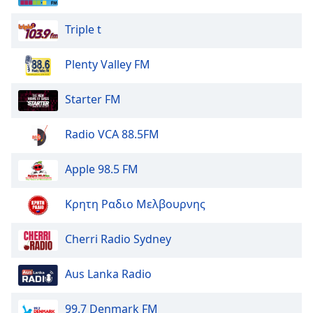
of
dialog
Triple t
window.
Escape
Plenty Valley FM
will
cancel
and
Starter FM
close
the
Radio VCA 88.5FM
window.
Apple 98.5 FM
Text
Color
Κρητη Ραδιο Μελβουρνης
Opacity
Cherri Radio Sydney
Text
Aus Lanka Radio
Background
Color
99.7 Denmark FM