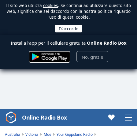
Il sito web utilizza
cookies
. Se continui ad utilizzare questo sito
web, significa che sei d’accordo con la nostra politica riguardo
l’uso di questi cookie.
Installa l’app per il cellulare gratuita
Online Radio Box
No, grazie
Online Radio Box
Video
Player
is
Australia
Victoria
Moe
Your Gippsland Radio