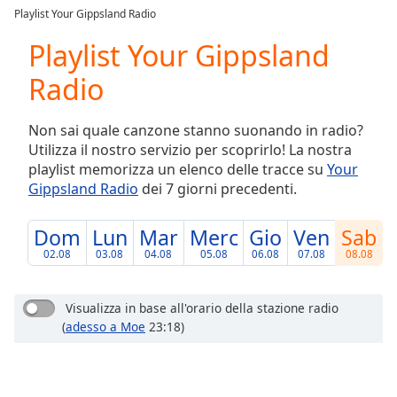
loading.
Playlist Your Gippsland Radio
Play
Video
Playlist Your Gippsland
Play
Radio
Skip
Backward
Skip
Non sai quale canzone stanno suonando in radio?
Forward
Utilizza il nostro servizio per scoprirlo! La nostra
Mute
playlist memorizza un elenco delle tracce su
Your
Current
Gippsland Radio
dei 7 giorni precedenti.
Time
0:00
/
Duration
-:-
Dom
Lun
Mar
Merc
Gio
Ven
Sab
Loaded
:
02.08
03.08
04.08
05.08
06.08
07.08
08.08
0.00%
Stream
Type
LIVE
Visualizza in base all'orario della stazione radio
(
adesso a Moe
23:18)
Seek to
live,
currently
behind
live
LIVE