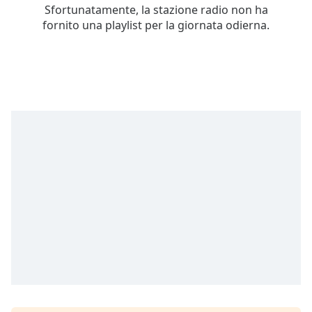
Remaining
Sfortunatamente, la stazione radio non ha
Time
-
fornito una playlist per la giornata odierna.
-:-
1x
Playback
Rate
Chapters
Chapters
Descriptions
descriptions
off
,
selected
Subtitles
subtitles
settings
,