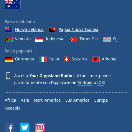
Font
Family
Paesi confinanti
Nuova Zelanda
Papua Nuova Guinea
Reset
Done
Vanuatu
Indonesia
Timor Est
Fiji
Close
Modal
Paesi popolari
Dialog
End
Germania
Italia
Svizzera
Albania
of
dialog
Ascolta
Your Gippsland Radio
sul tuo smartphone
window.
gratuitamente con l’applicazione
Android
o
iOS
!
Africa
Asia
Nord America
Sud America
Europa
Oceania