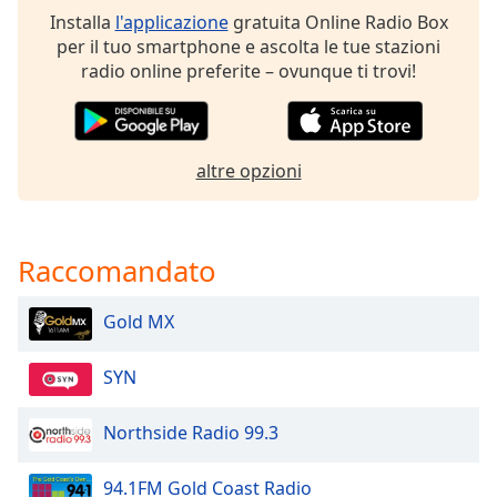
opens
Installa
l'applicazione
gratuita Online Radio Box
subtitles
per il tuo smartphone e ascolta le tue stazioni
settings
radio online preferite – ovunque ti trovi!
dialog
subtitles
off
,
selected
altre opzioni
Audio
Track
Picture-
Raccomandato
in-
Picture
Fullscreen
Gold MX
This
is
SYN
a
modal
window.
Northside Radio 99.3
Beginning
94.1FM Gold Coast Radio