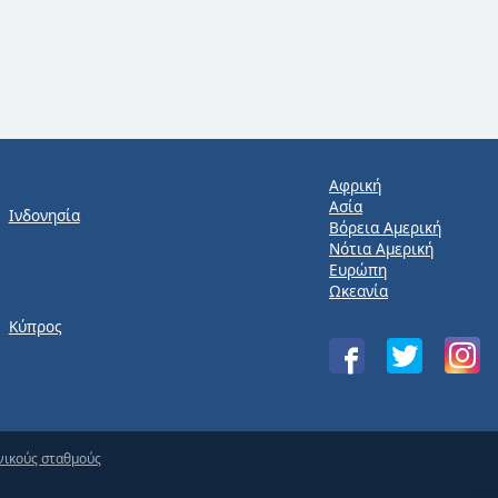
Αφρική
Ασία
Ινδονησία
Βόρεια Αμερική
Νότια Αμερική
Ευρώπη
Ωκεανία
Κύπρος
νικούς σταθμούς