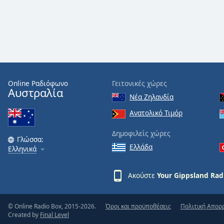
Audio
Track
Picture-
in-
Picture
Fullscreen
This
is
Online Ραδιόφωνο
Γειτονικές χώρες
a
Αυστραλία
Νέα Ζηλανδία
modal
window.
Ανατολικό Τιμόρ
Δημοφιλείς χώρες
Beginning
Γλώσσα:
of
Ελλάδα
Ελληνικά
dialog
window.
Ακούστε
Your Gippsland Rad
Escape
will
cancel
© Online Radio Box, 2015-2026.
Όροι και προϋποθέσεις
Πολιτική Απορ
and
Created by
Final Level
close