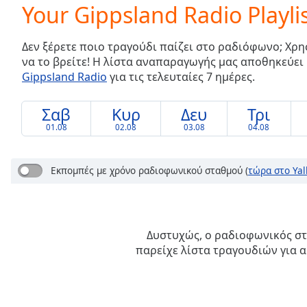
Current
Your Gippsland Radio Playli
Time
0:00
/
Δεν ξέρετε ποιο τραγούδι παίζει στο ραδιόφωνο; Χρη
Duration
-:-
να το βρείτε! Η λίστα αναπαραγωγής μας αποθηκεύει
Loaded
:
Gippsland Radio
για τις τελευταίες 7 ημέρες.
0.00%
0:00
Stream
Σαβ
Κυρ
Δευ
Τρι
Type
LIVE
01.08
02.08
03.08
04.08
Seek to
live,
currently
Εκπομπές με χρόνο ραδιοφωνικού σταθμού
(
τώρα στο Yal
behind
live
LIVE
Remaining
Time
-
-:-
Δυστυχώς, ο ραδιοφωνικός σ
παρείχε λίστα τραγουδιών για α
1x
Playback
Rate