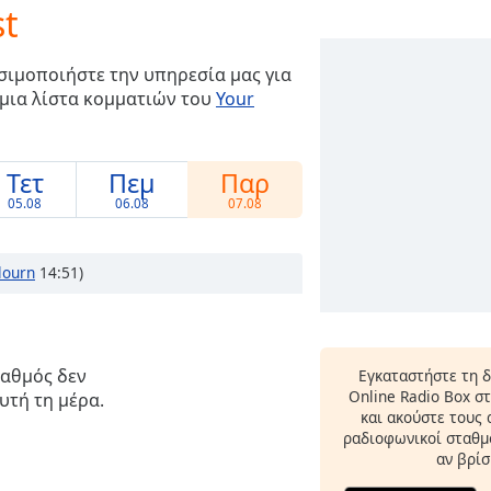
st
σιμοποιήστε την υπηρεσία μας για
 μια λίστα κομματιών του
Your
Τετ
Πεμ
Παρ
05.08
06.08
07.08
lourn
14:51)
ταθμός δεν
Εγκαταστήστε τη 
Online Radio Box σ
υτή τη μέρα.
και ακούστε τους
ραδιοφωνικοί σταθμο
αν βρίσ