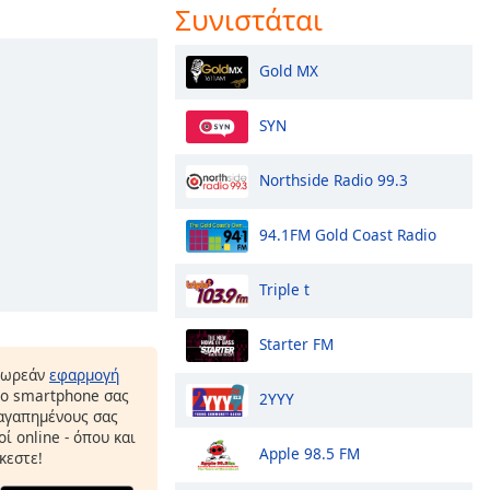
Συνιστάται
Gold MX
SYN
Northside Radio 99.3
94.1FM Gold Coast Radio
Triple t
Starter FM
δωρεάν
εφαρμογή
το smartphone σας
2YYY
 αγαπημένους σας
ί online - όπου και
Apple 98.5 FM
κεστε!