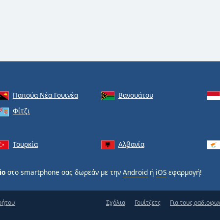
Παπούα Νέα Γουινέα
Βανουάτου
Φίτζι
Τουρκία
Αλβανία
io
στο smartphone σας δωρεάν με την
Android
ή
iOS
εφαρμογή!
ρήτου
Σχόλια
Γουίτζετς
Για τους ραδιοφω