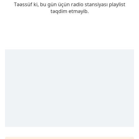
Remaining
Təəssüf ki, bu gün üçün radio stansiyası playlist
Time
-
təqdim etməyib.
-:-
1x
Playback
Rate
Chapters
Chapters
Descriptions
descriptions
off
,
selected
Subtitles
subtitles
settings
,