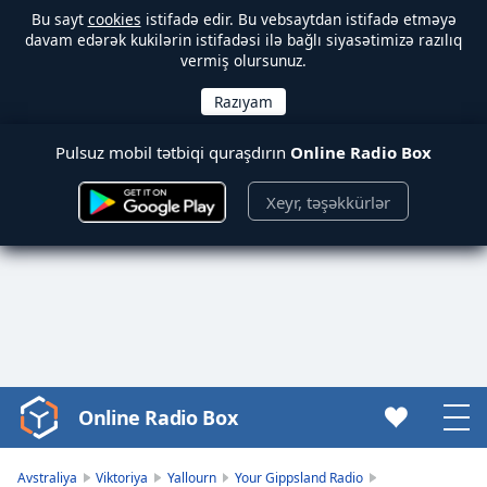
Bu sayt
cookies
istifadə edir. Bu vebsaytdan istifadə etməyə
davam edərək kukilərin istifadəsi ilə bağlı siyasətimizə razılıq
vermiş olursunuz.
Pulsuz mobil tətbiqi quraşdırın
Online Radio Box
Xeyr, təşəkkürlər
Online Radio Box
Video
Player
is
Avstraliya
Viktoriya
Yallourn
Your Gippsland Radio