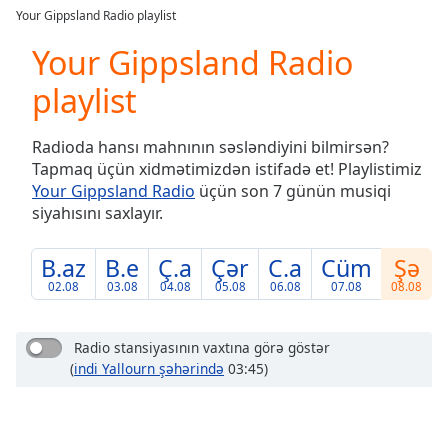
loading.
Your Gippsland Radio playlist
Play
Video
Your Gippsland Radio
Play
playlist
Skip
Backward
Skip
Radioda hansı mahnının səsləndiyini bilmirsən?
Forward
Tapmaq üçün xidmətimizdən istifadə et! Playlistimiz
Mute
Your Gippsland Radio
üçün son 7 günün musiqi
Current
siyahısını saxlayır.
Time
0:00
/
Duration
-:-
B.az
B.e
Ç.a
Çər
C.a
Cüm
Şə
Loaded
:
02.08
03.08
04.08
05.08
06.08
07.08
08.08
0.00%
Stream
Type
LIVE
Radio stansiyasının vaxtına görə göstər
(
indi Yallourn şəhərində
03:45)
Seek to
live,
currently
behind
live
LIVE