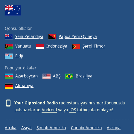
Font
Family
Qonşu ölkələr
Reset
Yeni Zelandiya
Papua Yeni Qvineya
Done
Close
Vanuatu
İndoneziya
Şərqi Timor
Modal
Dialog
Fidji
End
of
Populyar ölkələr
dialog
Azərbaycan
ABŞ
Braziliya
window.
Almaniya
Your Gippsland Radio
radiostansiyasını smartfonunuzda
pulsuz olaraq
Android
və ya
iOS
tətbiqi ilə dinləyin!
Afrika
Asiya
Şimali Amerika
Cənubi Amerika
Avropa