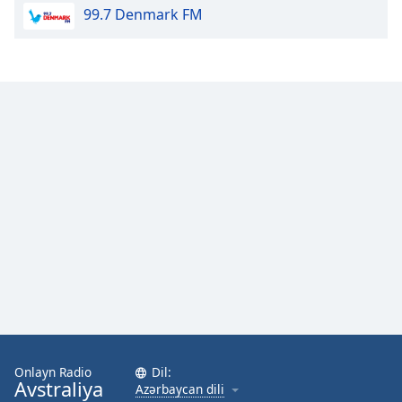
99.7 Denmark FM
Opacity
Caption
Area
Background
Color
Opacity
Font
Size
Text
Edge
Style
Onlayn Radio
Dil:
Avstraliya
Azərbaycan dili