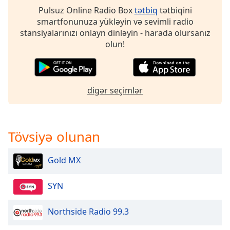
opens
Pulsuz Online Radio Box
tətbiq
tətbiqini
subtitles
smartfonunuza yükləyin və sevimli radio
settings
stansiyalarınızı onlayn dinləyin - harada olursanız
dialog
olun!
subtitles
off
,
selected
Audio
digər seçimlər
Track
Picture-
in-
Tövsiyə olunan
Picture
Fullscreen
This
Gold MX
is
a
SYN
modal
window.
Northside Radio 99.3
Beginning