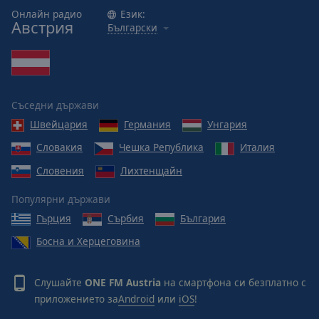
Caption
Онлайн радио
Език:
Area
Австрия
Български
Background
Color
Opacity
Съседни държави
Швейцария
Германия
Унгария
Font
Size
Словакия
Чешка Република
Италия
Словения
Лихтенщайн
Text
Популярни държави
Edge
Гърция
Сърбия
България
Style
Босна и Херцеговина
Font
Family
Слушайте
ONE FM Austria
на смартфона си безплатно с
приложението за
Android
или
iOS
!