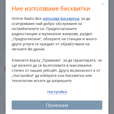
off
,
Ние използваме бисквитки
selected
Online Radio Box
използва бисквитки
, за да
Audio
Track
осигуряваме най-добро обслужване за
потребителите си. Предпочитаните
Picture-
радиостанции и музикални жанрове, раздел
in-
„Предпочитани“, обзорите на станции и много
Picture
други услуги се нуждаят от обработване на
Fullscreen
личните Ви данни.
This
is
Кликнете върху „Приемам“, за да гарантирате, че
a
ще можете да се възползвате в максимална
Препоръчано
modal
степен от нашия уебсайт. Друга възможност е от
window.
„Настройки“ да изберете кои бисквитки или
Melodie Exklusiv
технологии искате да разрешите.
Beginning
of
Настройки
Hitradio Ö3
dialog
window.
Приемам
Arabella Wien
Escape
will