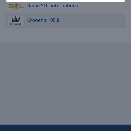
Radio SOL international
cancel
and
close
Kronehit 105.8
the
window.
Text
Color
Opacity
Text
Background
Color
Opacity