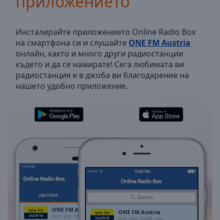
приложението
Backward
Skip
Forward
Инсталирайте приложението Online Radio Box
Mute
на смартфона си и слушайте
ONE FM Austria
Current
онлайн, както и много други радиостанции
Time
0:00
където и да се намирате! Сега любимата ви
/
радиостанция е в джоба ви благодарение на
Duration
-:-
нашето удобно приложение.
Loaded
:
0.00%
Stream
Type
LIVE
Seek to
live,
currently
behind
live
LIVE
Remaining
Time
-
-:-
АВСТРИЯ
ЛЮБИМИ
ONE FM Austria
ONE FM Austria
1x
rock
pop
top40
hits
rock
pop
top40
hits