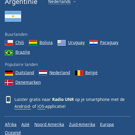
Argentinie
Nederlands
Font
Family
Reset
Buurlanden
Done
Chili
Bolivia
Uruguay
Paraguay
Close
Modal
Brazilie
Dialog
End
Populaire landen
of
dialog
Duitsland
Nederland
België
window.
Denemarken
Luister gratis naar
Radio UNR
op je smartphone met de
Android-
of
iOS-
applicatie!
Afrika
Azië
Noord Amerika
Zuid-Amerika
Europa
Oceanië