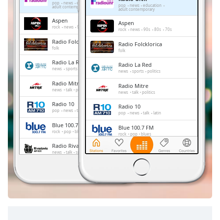
Remaining
pop
news
education
pop
news
education
adult contemporary
adult contemporary
Time
-
Aspen
-:-
Aspen
rock
news
90s
80s
70s
rock
news
90s
80s
70s
Radio Folcklorica
1x
Radio Folcklorica
folk
folk
Playback
Radio La Red
Rate
Radio La Red
news
sports
politics
news
sports
politics
Chapters
Radio Mitre
Radio Mitre
news
talk
politics
news
talk
politics
Chapters
Radio 10
Radio 10
pop
news
talk
latin
pop
news
talk
latin
Descriptions
Blue 100.7 FM
Blue 100.7 FM
rock
pop
blues
rock
pop
blues
descriptions
Radio Rivadavia AM630
off
,
Radio Rivadavia AM630
news
talk
sports
news
talk
sports
selected
Los 40
Los 40
pop
entertainment
pop
entertainment
Subtitles
subtitles
settings
,