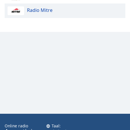
Radio Mitre
Opacity
Caption
Area
Background
Color
Opacity
Font
Size
Text
Edge
Style
Online radio
Taal: