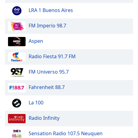
of
dialog
LRA 1 Buenos Aires
window.
Escape
FM Imperio 98.7
will
cancel
Aspen
and
close
Radio Fiesta 91.7 FM
the
window.
FM Universo 95.7
Text
Color
Fahrenheit 88.7
Opacity
La 100
Radio Infinity
Text
Background
Sensation Radio 107.5 Neuquen
Color