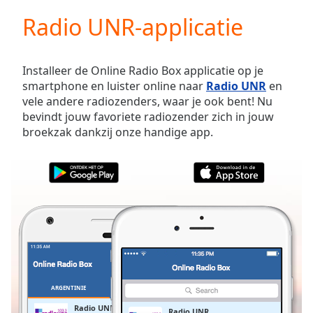
loading.
Radio UNR-applicatie
Play
Video
Play
Skip
Installeer de Online Radio Box applicatie op je
Backward
smartphone en luister online naar
Radio UNR
en
Skip
vele andere radiozenders, waar je ook bent! Nu
Forward
bevindt jouw favoriete radiozender zich in jouw
Mute
broekzak dankzij onze handige app.
Current
Time
0:00
/
Duration
-:-
Loaded
:
0.00%
Stream
Type
LIVE
Seek to
live,
currently
ARGENTINIE
FAVORIETEN
behind
live
LIVE
Radio UNR
Radio UNR