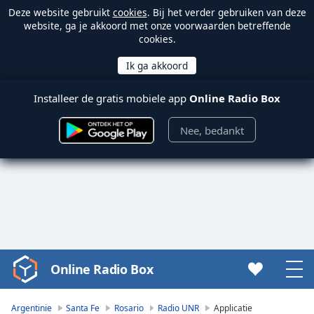
Deze website gebruikt
cookies
. Bij het verder gebruiken van deze
website, ga je akkoord met onze voorwaarden betreffende
cookies.
Installeer de gratis mobiele app
Online Radio Box
Nee, bedankt
Online Radio Box
Video
Player
is
Argentinie
Santa Fe
Rosario
Radio UNR
Applicatie