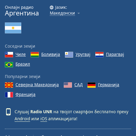
Онлајн радио
Јазик:
Font
Аргентина
Македонски
Family
Reset
Done
Соседни земји
Close
Modal
Чиле
Боливија
Уругвај
Парагвај
Dialog
Бразил
End
of
Популарни земји
dialog
window.
Северна Македонија
САД
Германија
Франција
Слушај
Radio UNR
на твојот смартфон бесплатно преку
Android
или
iOS
апликацијата!