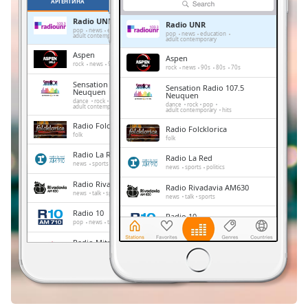
АРГЕНТИНА
ОМИЛЕНИ
Remaining
Radio UNR
Radio UNR
Time
-
pop
news
education
pop
news
education
adult contemporary
adult contemporary
-:-
Aspen
Aspen
rock
news
90s
80s
70s
rock
news
90s
80s
70s
1x
Sensation Radio 107.5
Sensation Radio 107.5
Playback
Neuquen
Neuquen
Rate
dance
rock
pop
dance
rock
pop
adult contemporary
hits
adult contemporary
hits
Radio Folcklorica
Chapters
Radio Folcklorica
folk
folk
Chapters
Radio La Red
Radio La Red
news
sports
politics
news
sports
politics
Descriptions
Radio Rivadavia AM630
Radio Rivadavia AM630
news
talk
sports
news
talk
sports
descriptions
Radio 10
Radio 10
off
,
pop
news
talk
latin
pop
news
talk
latin
selected
Radio Mitre
Radio Mitre
news
talk
politics
news
talk
politics
Subtitles
Los 40
Los 40
pop
entertainment
pop
entertainment
subtitles
settings
,