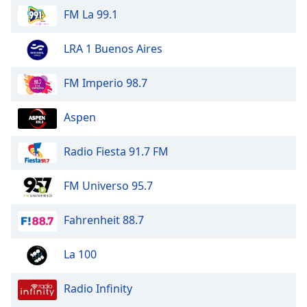
Beginning
FM La 99.1
of
dialog
window.
LRA 1 Buenos Aires
Escape
will
FM Imperio 98.7
cancel
and
Aspen
close
the
Radio Fiesta 91.7 FM
window.
Text
FM Universo 95.7
Color
Fahrenheit 88.7
Opacity
La 100
Text
Radio Infinity
Background