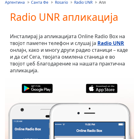
is
Аргентина
Санта Фе
Rosario
Radio UNR
Апл
loading.
Radio UNR апликација
Play
Video
Play
Skip
Инсталирај ја апликацијата Online Radio Box на
Backward
твојот паметен телефон и слушај ја
Radio UNR
Skip
онлајн, како и многу други радио станици – каде
Forward
и да си! Сега, твојата омилена станица е во
Mute
твојот џеб благодарение на нашата практична
Current
апликација.
Time
0:00
/
Duration
-:-
Loaded
:
0.00%
Stream
Type
LIVE
Seek to
live,
currently
behind
live
LIVE