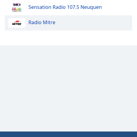
Color
Sensation Radio 107.5 Neuquen
Opacity
Radio Mitre
Caption
Area
Background
Color
Opacity
Font
Size
Text
Edge
Style