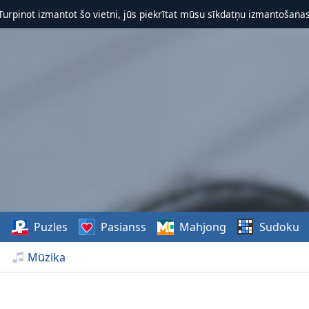
 Turpinot izmantot šo vietni, jūs piekrītat mūsu sīkdatņu izmantošanas 
s
Puzles
Pasianss
Mahjong
Sudoku
Mūzika