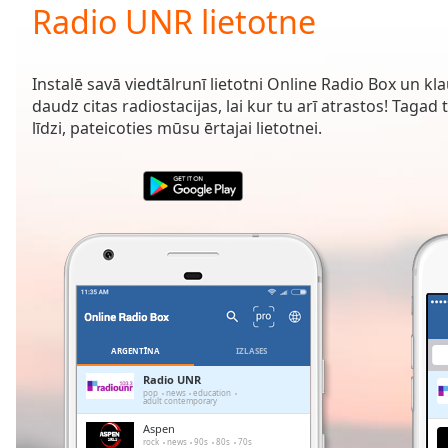
Current
Radio UNR lietotne
Time
0:00
/
Duration
-:-
Instalē savā viedtālrunī lietotni Online Radio Box un kl
Loaded
:
daudz citas radiostacijas, lai kur tu arī atrastos! Tagad 
0.00%
līdzi, pateicoties mūsu ērtajai lietotnei.
0:00
Stream
Type
LIVE
Seek to
live,
currently
behind
live
LIVE
Remaining
Time
-
-:-
ARGENTĪNA
IZLASES
1x
Radio UNR
pop
news
education
Playback
adult contemporary
Rate
Aspen
rock
news
90s
80s
70s