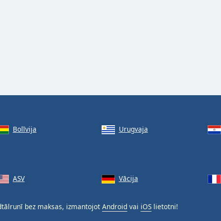
Bolīvija
Urugvaja
ASV
Vācija
dtālrunī bez maksas, izmantojot
Android
vai
iOS
lietotni!