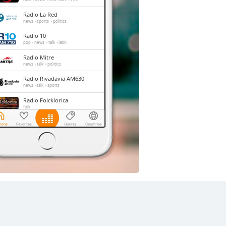
Radio La Red
news
sports
politics
Radio 10
pop
news
talk
latin
Radio Mitre
news
talk
politics
Radio Rivadavia AM630
news
talk
sports
Radio Folcklorica
folk
Rock & Pop 95.9
rock
pop
hits
Los 40
pop
entertainment