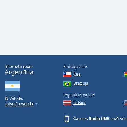
Audio
Track
Picture-
in-
Picture
Fullscreen
This
is
a
modal
window.
Interneta radio
Kaimiņvalstis
Argentīna
Čīle
Beginning
of
Brazīlija
dialog
Populāras valstis
window.
Valoda:
Escape
Latvija
Latviešu valoda
will
cancel
Klausies
Radio UNR
savā vie
and
close