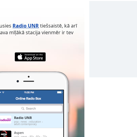
ausies
Radio UNR
tiešsaistē, kā arī
tava mīļākā stacija vienmēr ir tev
Radio UNR
pop
news
education
adult contemporary
Aspen
rock
news
90s
80s
70s