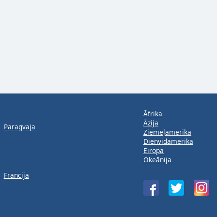
Āfrika
Āzija
Paragvaja
Ziemeļamerika
Dienvidamerika
Eiropa
Okeānija
Francija