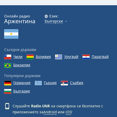
Font
Family
Онлайн радио
Език:
Аржентина
Български
Reset
Done
Close
Modal
Съседни държави
Dialog
End
Чили
Боливия
Уругвай
Парагвай
of
Бразилия
dialog
window.
Популярни държави
Германия
Гърция
Сърбия
България
Слушайте
Radio UNR
на смартфона си безплатно с
приложението за
Android
или
iOS
!