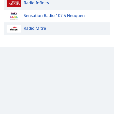
Color
Radio Infinity
Opacity
Sensation Radio 107.5 Neuquen
Radio Mitre
Caption
Area
Background
Color
Opacity
Font
Size
Text
Edge
Style