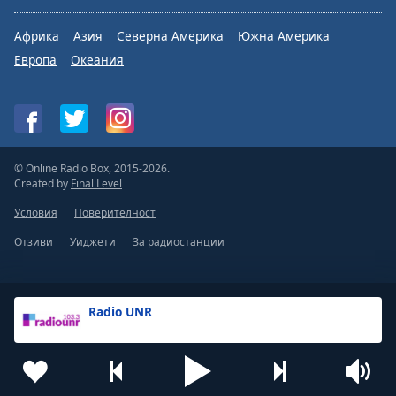
Африка
Азия
Северна Америка
Южна Америка
Европа
Океания
© Online Radio Box, 2015-2026.
Created by
Final Level
Условия
Поверителност
Отзиви
Уиджети
За радиостанции
Radio UNR