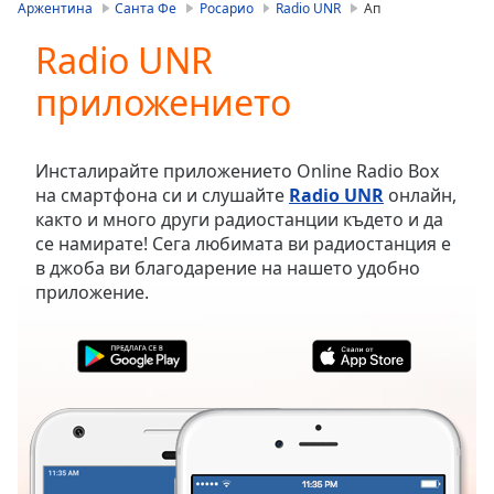
is
Аржентина
Санта Фе
Росарио
Radio UNR
Ап
loading.
Radio UNR
Play
Video
приложението
Play
Skip
Backward
Skip
Инсталирайте приложението Online Radio Box
Forward
на смартфона си и слушайте
Radio UNR
онлайн,
Mute
както и много други радиостанции където и да
Current
се намирате! Сега любимата ви радиостанция е
Time
0:00
в джоба ви благодарение на нашето удобно
/
приложение.
Duration
-:-
Loaded
:
0.00%
Stream
Type
LIVE
Seek to
live,
currently
behind
live
LIVE