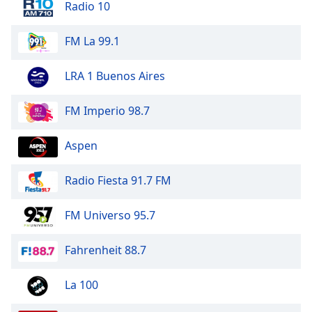
Beginning
Radio 10
of
dialog
FM La 99.1
window.
Escape
LRA 1 Buenos Aires
will
cancel
and
FM Imperio 98.7
close
the
Aspen
window.
Radio Fiesta 91.7 FM
Text
Color
FM Universo 95.7
Opacity
Fahrenheit 88.7
Text
La 100
Background