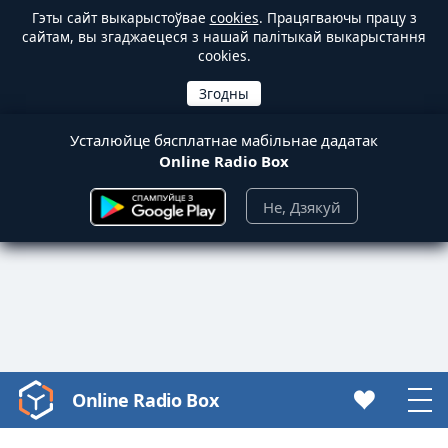
Гэты сайт выкарыстоўвае
cookies
. Працягваючы працу з
сайтам, вы згаджаецеся з нашай палітыкай выкарыстання
cookies.
Усталюйце бясплатнае мабільнае дадатак
Online Radio Box
Не, Дзякуй
Online Radio Box
Video
Player