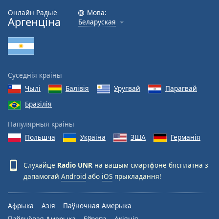
Онлайн Радыё
Мова:
Font
Аргенціна
Беларуская
Family
Reset
Done
Суседнія краіны
Close
Modal
Чылі
Балівія
Уругвай
Парагвай
Dialog
End
Бразілія
of
Папулярныя краіны
dialog
window.
Польшча
Украіна
ЗША
Германія
Слухайце
Radio UNR
на вашым смартфоне бясплатна з
дапамогай
Android
або
iOS
прыкладання!
Афрыка
Азія
Паўночная Амерыка
Паўднёвая Амерыка
Еўропа
Акіянія