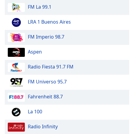
Beginning
FM La 99.1
of
dialog
window.
LRA 1 Buenos Aires
Escape
will
FM Imperio 98.7
cancel
and
Aspen
close
the
window.
Radio Fiesta 91.7 FM
Text
FM Universo 95.7
Color
Fahrenheit 88.7
Opacity
La 100
Text
Radio Infinity
Background