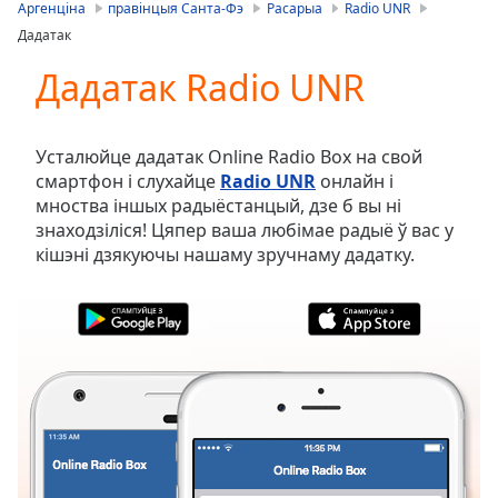
is
Аргенціна
правінцыя Санта-Фэ
Расарыа
Radio UNR
loading.
Дадатак
Play
Video
Дадатак Radio UNR
Play
Skip
Backward
Усталюйце дадатак Online Radio Box на свой
Skip
смартфон і слухайце
Radio UNR
онлайн і
Forward
мноства іншых радыёстанцый, дзе б вы ні
Mute
знаходзіліся! Цяпер ваша любімае радыё ў вас у
Current
кішэні дзякуючы нашаму зручнаму дадатку.
Time
0:00
/
Duration
-:-
Loaded
:
0.00%
Stream
Type
LIVE
Seek to
live,
currently
behind
live
LIVE