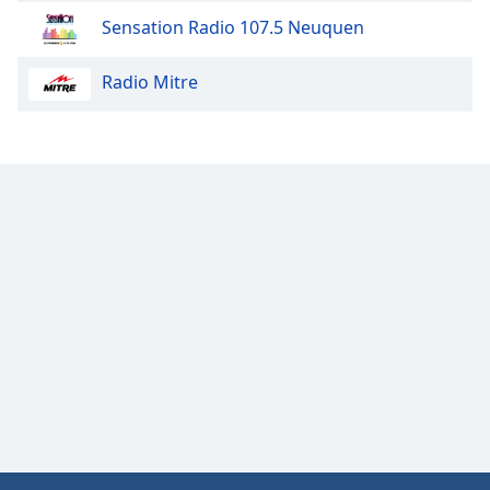
Color
Sensation Radio 107.5 Neuquen
Opacity
Radio Mitre
Caption
Area
Background
Color
Opacity
Font
Size
Text
Edge
Style