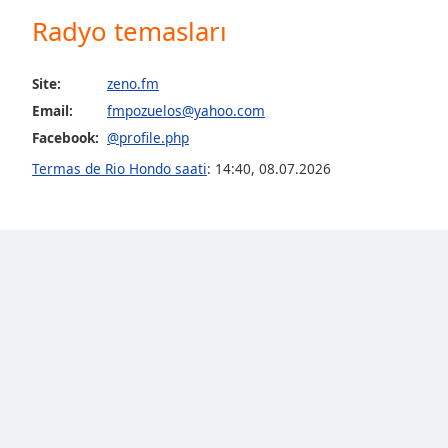
Audio
Radyo temasları
Track
Picture-
in-
Site:
zeno.fm
Picture
Email:
fmpozuelos@yahoo.com
Fullscreen
This
Facebook:
@profile.php
is
Termas de Rio Hondo saati
:
14:40
,
08.07.2026
a
modal
window.
Beginning
of
dialog
window.
Escape
will
cancel
and
close