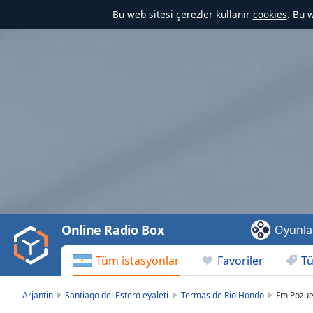
Bu web sitesi çerezler kullanır
cookies
. Bu 
Video
Player
is
loading.
Play
Video
Online Radio Box
Oyunla
Play
Skip
Tüm istasyonlar
Favoriler
Tü
Backward
Skip
Forward
Arjantin
Santiago del Estero eyaleti
Termas de Rio Hondo
Fm Pozue
Mute