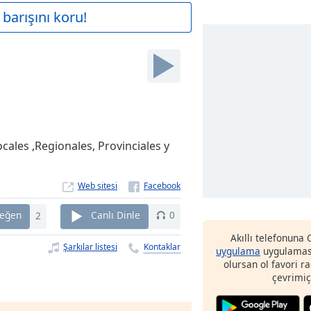
barışını koru!
cales ,Regionales, Provinciales y
Web sitesi
eğen
2
Canlı Dinle
0
Akıllı telefonuna
Şarkılar listesi
Kontaklar
uygulama
uygulaması
olursan ol favori r
çevrimiç