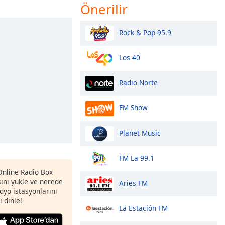
Önerilir
Rock & Pop 95.9
Los 40
Radio Norte
FM Show
Planet Music
FM La 99.1
 Online Radio Box
nı yükle ve nerede
Aries FM
adyo istasyonlarını
i dinle!
La Estación FM