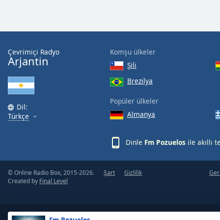
the
window.
Text
Çevrimiçi Radyo
Komşu ülkeler
Color
Arjantin
Şili
Brezilya
Opacity
Popüler ülkeler
Dil:
Text
Almanya
Türkçe
Background
Color
Dinle
Fm Pozuelos
ile akıllı 
Opacity
© Online Radio Box, 2015-2026.
Şart
Gizlilik
Geri
Created by
Final Level
Caption
Area
Background
Fm Pozuelos