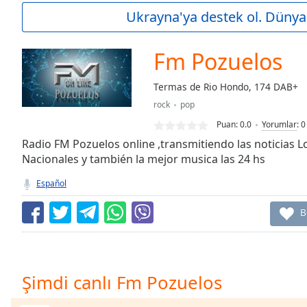
Current
Ukrayna'ya destek ol. Dünya 
Time
0:00
/
Duration
-:-
Fm Pozuelos
Loaded
:
0.00%
Termas de Rio Hondo, 174 DAB+
0:00
rock
pop
Stream
Type
LIVE
Puan:
0.0
Yorumlar
:
0
Seek to
Radio FM Pozuelos online ,transmitiendo las noticias Lo
live,
Nacionales y también la mejor musica las 24 hs
currently
behind
live
LIVE
Español
Remaining
Time
-
B
-:-
1x
Playback
Şimdi canlı Fm Pozuelos
Rate