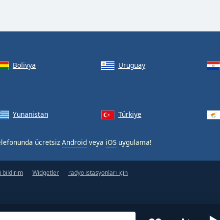
Bolivya
Uruguay
Yunanistan
Türkiye
telefonunda ücretsiz
Android
veya
iOS
uygulama!
 bildirim
Widgetler
radyo istasyonları için