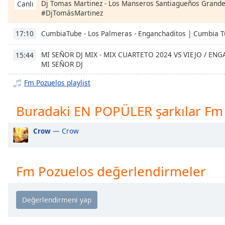
Dj Tomas Martinez - Los Manseros Santiagueños Grandes
Chapters
Canlı
#DjTomásMartinez
Chapters
CumbiaTube - Los Palmeras - Enganchaditos | Cumbia 
17:10
Descriptions
MI SEÑOR DJ MIX - MIX CUARTETO 2024 VS VIEJO / E
15:44
descriptions
MI SEÑOR DJ
off
,
selected
Fm Pozuelos playlist
Subtitles
Buradaki EN POPÜLER şarkılar Fm
subtitles
Crow
— Crow
settings
,
opens
subtitles
settings
Fm Pozuelos değerlendirmeler
dialog
subtitles
off
,
selected