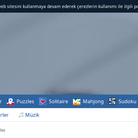
web sitesini kullanmaya devam ederek çerezlerin kullanımı ile ilgili po
r
Puzzles
Solitaire
Mahjong
Sudoku
rler
Müzik
los