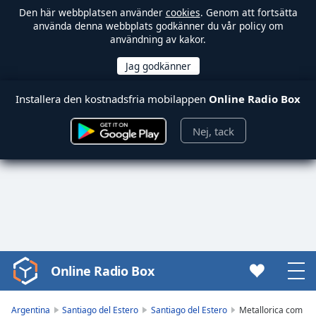
Den här webbplatsen använder
cookies
. Genom att fortsätta
använda denna webbplats godkänner du vår policy om
användning av kakor.
Installera den kostnadsfria mobilappen
Online Radio Box
Nej, tack
Online Radio Box
Video
Player
is
Argentina
Santiago del Estero
Santiago del Estero
Metallorica com