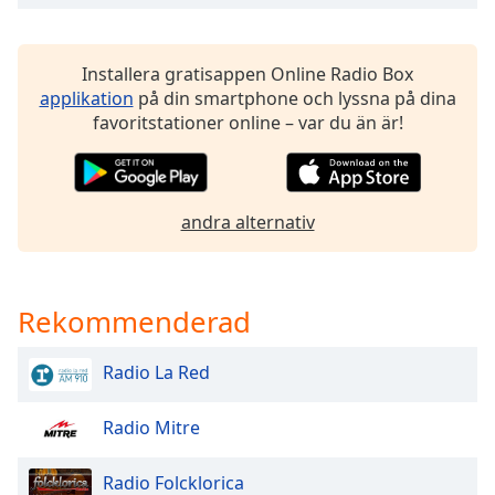
of
dialog
window.
Installera gratisappen Online Radio Box
Escape
applikation
på din smartphone och lyssna på dina
will
favoritstationer online – var du än är!
cancel
and
close
the
andra alternativ
window.
Text
Color
Rekommenderad
Opacity
Radio La Red
Radio Mitre
Text
Background
Color
Radio Folcklorica