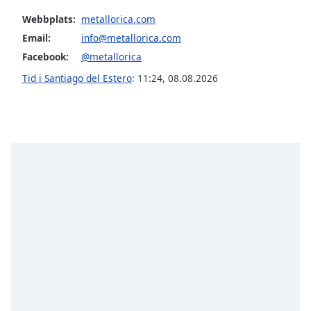
opens
subtitles
Webbplats:
metallorica.com
settings
Email:
info@metallorica.com
dialog
Facebook:
@metallorica
subtitles
off
,
Tid i Santiago del Estero
:
11:24
,
08.08.2026
selected
Audio
Track
Picture-
in-
Picture
Fullscreen
This
is
a
modal
window.
Beginning