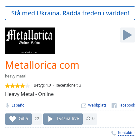
loading.
Play
Stå med Ukraina. Rädda freden i världen!
Video
Play
Skip
Backward
Skip
Forward
Mute
Current
Metallorica com
Time
0:00
/
heavy metal
Duration
-:-
Betyg:
4.0
Recensioner
:
3
Loaded
:
Heavy Metal - Online
0.00%
Stream
Español
Webbplats
Type
LIVE
Seek to
Gilla
22
Lyssna live
0
live,
currently
behind
Kontakter
live
LIVE