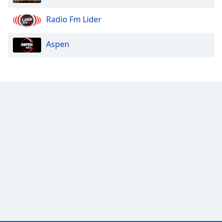
Radio Fm Lider
Opacity
Aspen
Caption
Area
Background
Color
Opacity
Font
Size
Text
Edge
Style