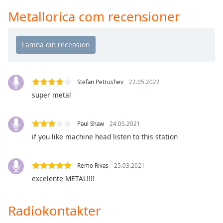
Remaining
Time
-
Metallorica com recensioner
-:-
1x
Playback
Rate
Stefan Petrushev
22.05.2022
Chapters
super metal
Chapters
Descriptions
Paul Shaw
24.05.2021
if you like machine head listen to this station
descriptions
off
,
selected
Remo Rivas
25.03.2021
excelente METAL!!!!
Subtitles
subtitles
Radiokontakter
settings
,