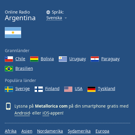
Font
Family
Online Radio
Språk:
Argentina
Svenska
Reset
Done
Close
Modal
Grannländer
Dialog
Chile
Bolivia
Uruguay
Paraguay
End
of
Brasilien
dialog
window.
Populära länder
Sverige
Finland
USA
Tyskland
Lyssna på
Metallorica com
på din smartphone gratis med
Android
- eller
iOS
-appen!
Afrika
Asien
Nordamerika
Sydamerika
Europa