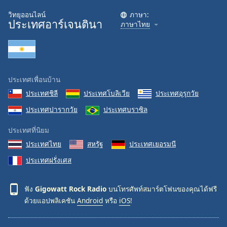
Family
วิทยุออนไลน์
ภาษา:
ประเทศอาร์เจนตินา
ภาษาไทย
Reset
Done
Close
Modal
ประเทศเพื่อนบ้าน
Dialog
End
ประเทศชิลี
ประเทศโบลิเวีย
ประเทศอุรุกวัย
of
ประเทศปารากวัย
ประเทศบราซิล
dialog
window.
ประเทศที่นิยม
ประเทศไทย
สหรัฐ
ประเทศเยอรมนี
ประเทศฝรั่งเศส
ฟัง
Gigowatt Rock Radio
บนโทรศัพท์สมาร์ตโฟนของคุณได้ฟรี
ด้วยแอปพลิเคชัน
Android
หรือ
iOS
!