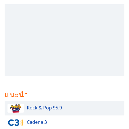
subtitles
settings
dialog
subtitles
off
,
selected
Audio
Track
Picture-
in-
Picture
Fullscreen
This
is
แนะนำ
a
modal
window.
Rock & Pop 95.9
Beginning
Cadena 3
of