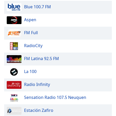
dialog
Blue 100.7 FM
window.
Escape
Aspen
will
cancel
and
FM Full
close
the
RadioCity
window.
FM Latina 92.5 FM
Text
Color
La 100
Opacity
Radio Infinity
Text
Sensation Radio 107.5 Neuquen
Background
Color
Estación Zafiro