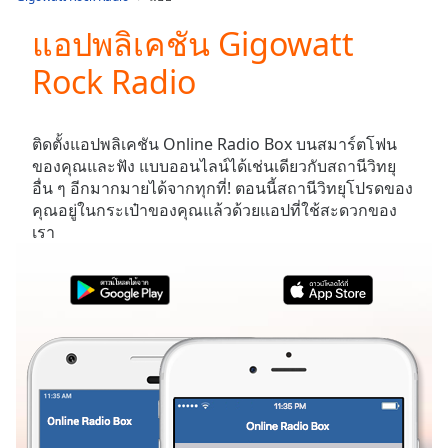
Play
Video
แอปพลิเคชัน Gigowatt
Play
Rock Radio
Skip
Backward
Skip
Forward
ติดตั้งแอปพลิเคชัน Online Radio Box บนสมาร์ตโฟน
Mute
ของคุณและฟัง
แบบออนไลน์ได้เช่นเดียวกับสถานีวิทยุ
Current
อื่น ๆ อีกมากมายได้จากทุกที่! ตอนนี้สถานีวิทยุโปรดของ
Time
0:00
คุณอยู่ในกระเป๋าของคุณแล้วด้วยแอปที่ใช้สะดวกของ
/
เรา
Duration
-:-
Loaded
:
0.00%
Stream
Type
LIVE
Seek to
live,
currently
behind
live
LIVE
Remaining