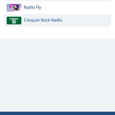
Opacity
Radio Fly
Cosquín Rock Radio
Caption
Area
Background
Color
Opacity
Font
Size
Text
Edge
Style
Font