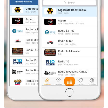
Time
-
ประเทศอาร์เจนตินา
รายการโปรด
-:-
Gigowatt Rock Radio
Gigowatt Rock Radio
rock
punk
rock
punk
1x
Aspen
Aspen
rock
news
90s
80s
70s
Playback
rock
news
90s
80s
70s
Rate
Radio La Red
Radio La Red
news
sports
politics
news
sports
politics
Chapters
Radio Mitre
Radio Mitre
news
talk
politics
Chapters
news
talk
politics
Radio Folcklorica
Radio Folcklorica
folk
Descriptions
folk
Radio 10
Radio 10
descriptions
pop
news
talk
latin
pop
news
talk
latin
off
,
Radio Rivadavia AM630
Radio Rivadavia AM630
selected
news
talk
sports
news
talk
sports
Rock & Pop 95.9
Rock & Pop 95.9
Subtitles
rock
pop
hits
rock
pop
hits
Blue 100.7 FM
subtitles
Blue 100.7 FM
rock
pop
blues
rock
pop
blues
settings
,
opens