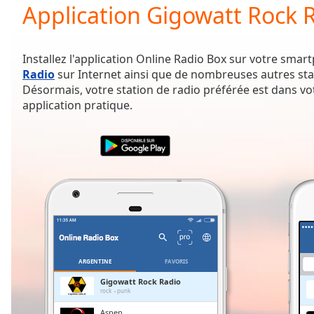
Current
Application Gigowatt Rock 
Time
0:00
/
Duration
-:-
Installez l'application Online Radio Box sur votre sma
Loaded
:
Radio
sur Internet ainsi que de nombreuses autres sta
0.00%
Désormais, votre station de radio préférée est dans vo
0:00
application pratique.
Stream
Type
LIVE
Seek to
live,
currently
behind
live
LIVE
Remaining
Time
-
-:-
1x
ARGENTINE
FAVORIS
Playback
Gigowatt Rock Radio
Rate
rock
punk
Aspen