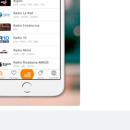
Aspen
rock
news
90s
80s
70s
Radio La Red
news
sports
politics
Radio Folcklorica
folk
Radio 10
pop
news
talk
latin
Radio Mitre
news
talk
politics
Radio Rivadavia AM630
news
talk
sports
Rock & Pop 95.9
rock
pop
hits
Los 40
pop
entertainment