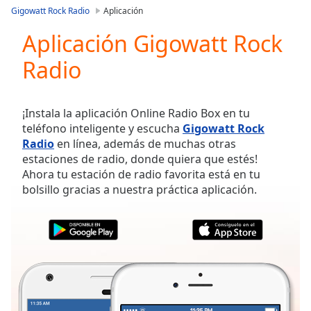
loading.
Gigowatt Rock Radio
Aplicación
Play
Video
Aplicación Gigowatt Rock
Play
Radio
Skip
Backward
Skip
Forward
¡Instala la aplicación Online Radio Box en tu
Mute
teléfono inteligente y escucha
Gigowatt Rock
Current
Radio
en línea, además de muchas otras
Time
0:00
estaciones de radio, donde quiera que estés!
/
Ahora tu estación de radio favorita está en tu
Duration
-:-
bolsillo gracias a nuestra práctica aplicación.
Loaded
:
0.00%
Stream
Type
LIVE
Seek to
live,
currently
behind
live
LIVE