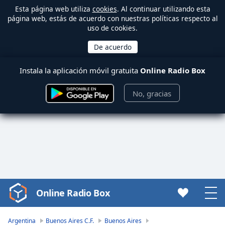
Esta página web utiliza
cookies
. Al continuar utilizando esta
página web, estás de acuerdo con nuestras políticas respecto al
uso de cookies.
Instala la aplicación móvil gratuita
Online Radio Box
No, gracias
Online Radio Box
Video
Player
is
Argentina
Buenos Aires C.F.
Buenos Aires