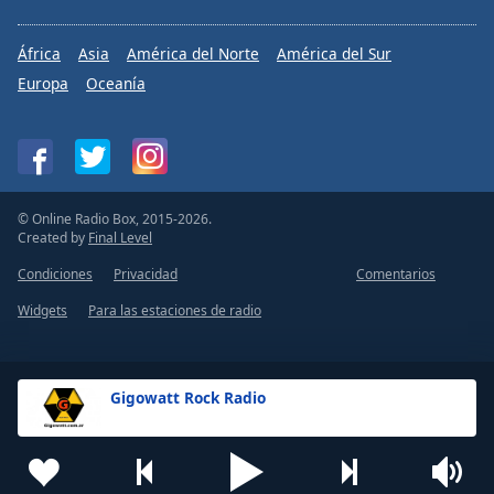
África
Asia
América del Norte
América del Sur
Europa
Oceanía
© Online Radio Box, 2015-2026.
Created by
Final Level
Condiciones
Privacidad
Comentarios
Widgets
Para las estaciones de radio
Gigowatt Rock Radio