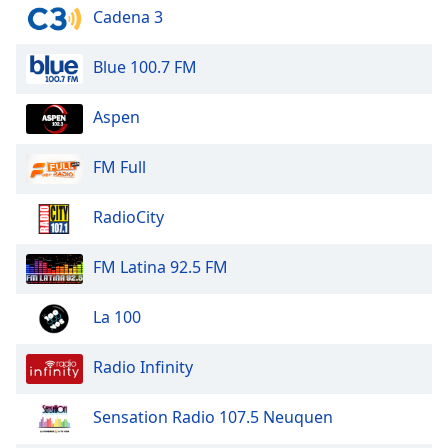
of
Cadena 3
dialog
window.
Blue 100.7 FM
Escape
will
Aspen
cancel
and
close
FM Full
the
window.
RadioCity
Text
FM Latina 92.5 FM
Color
La 100
Opacity
Radio Infinity
Text
Background
Sensation Radio 107.5 Neuquen
Color