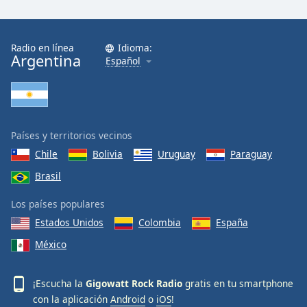
Font
Family
Radio en línea
Idioma:
Argentina
Español
Reset
Done
Close
Modal
Dialog
End
Países y territorios vecinos
of
Chile
Bolivia
Uruguay
Paraguay
dialog
Brasil
window.
Los países populares
Estados Unidos
Colombia
España
México
¡Escucha la
Gigowatt Rock Radio
gratis en tu smartphone
con la aplicación
Android
o
iOS
!