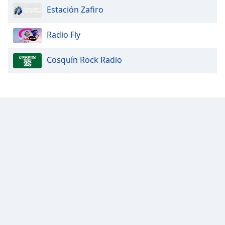
Estación Zafiro
Opacity
Radio Fly
Caption
Cosquín Rock Radio
Area
Background
Color
Opacity
Font
Size
Text
Edge
Style