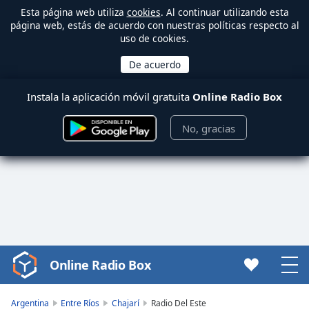
Esta página web utiliza
cookies
. Al continuar utilizando esta
página web, estás de acuerdo con nuestras políticas respecto al
uso de cookies.
Instala la aplicación móvil gratuita
Online Radio Box
No, gracias
Online Radio Box
Video
Player
is
Argentina
Entre Ríos
Chajarí
Radio Del Este