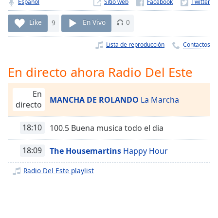
Remaining
Español
Sitio web
Time
-
-:-
Like
9
En Vivo
0
1x
Lista de reproducción
Contactos
Playback
Rate
En directo ahora Radio Del Este
Chapters
En
MANCHA DE ROLANDO
La Marcha
Chapters
directo
Descriptions
18:10
100.5 Buena musica todo el dia
descriptions
off
,
18:09
The Housemartins
Happy Hour
selected
Radio Del Este playlist
Subtitles
subtitles
settings
,