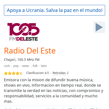
loading.
Play
Apoya a Ucrania. Salva la paz en el mundo!
Video
Play
Skip
Backward
Skip
Forward
Mute
Current
Radio Del Este
Time
0:00
/
Chajarí, 100.5 MHz FM
Duration
-:-
rock
pop
news
folk
latin
Loaded
:
0.00%
Clasificacion:
4.5
Retiradas
:
2
Stream
Emisora con la mision de difundir buena música,
Type
LIVE
shows en vivo, informacion en tiempo real, donde se
transmite la verdad en las noticias, con compromiso y
Seek to
live,
responsabilidad, servicios a la comunidad y mucho
currently
mas.
behind
live
LIVE