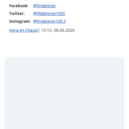
Font
Facebook:
@fmdeleste
Family
Twitter:
@FMdeleste1005
Instagram:
@fmdeleste100.5
Reset
Hora en Chajarí
:
15:13
,
08.06.2026
Done
Close
Modal
Dialog
End
of
dialog
window.