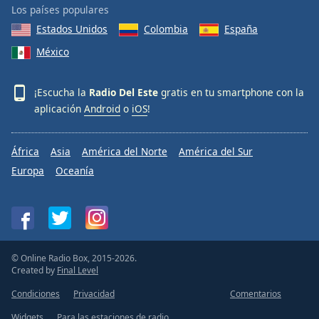
Los países populares
Estados Unidos
Colombia
España
México
¡Escucha la
Radio Del Este
gratis en tu smartphone con la
aplicación
Android
o
iOS
!
África
Asia
América del Norte
América del Sur
Europa
Oceanía
© Online Radio Box, 2015-2026.
Created by
Final Level
Condiciones
Privacidad
Comentarios
Widgets
Para las estaciones de radio