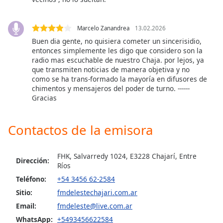
Opacity
Marcelo Zanandrea
13.02.2026
Buen dia gente, no quisiera cometer un sincerisidio,
Caption
entonces simplemente les digo que considero son la
radio mas escuchable de nuestro Chaja. por lejos, ya
Area
que transmiten noticias de manera objetiva y no
Background
como se ha trans-formado la mayoría en difusores de
Color
chimentos y mensajeros del poder de turno. ------
Gracias
Opacity
Contactos de la emisora
Font
Size
FHK, Salvarredy 1024, E3228 Chajarí, Entre
Dirección:
Ríos
Teléfono:
+54 3456 62-2584
Text
Edge
Sitio:
fmdelestechajari.com.ar
Style
Email:
fmdeleste@live.com.ar
WhatsApp:
+5493456622584