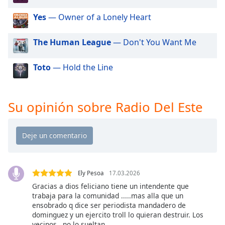
of
dialog
Yes
— Owner of a Lonely Heart
window.
Escape
The Human League
— Don't You Want Me
will
cancel
Toto
— Hold the Line
and
close
the
Su opinión sobre Radio Del Este
window.
Text
Color
Opacity
Ely Pesoa
17.03.2026
Gracias a dios feliciano tiene un intendente que
Text
trabaja para la comunidad .....mas alla que un
ensobrado q dice ser periodista mandadero de
Background
dominguez y un ejercito troll lo quieran destruir. Los
Color
vecinos , no lo sueltan.