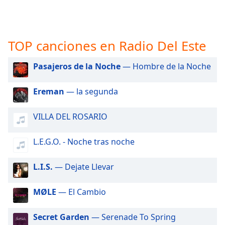
opens
subtitles
settings
dialog
TOP canciones en Radio Del Este
subtitles
off
,
Pasajeros de la Noche
— Hombre de la Noche
selected
Audio
Ereman
— la segunda
Track
Picture-
VILLA DEL ROSARIO
in-
Picture
L.E.G.O. - Noche tras noche
Fullscreen
This
is
L.I.S.
— Dejate Llevar
a
modal
MØLE
— El Cambio
window.
Secret Garden
— Serenade To Spring
Beginning