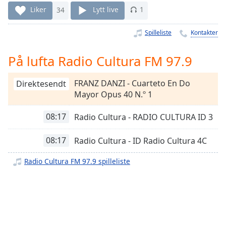
Remaining
Liker
34
Lytt live
1
Time
-
-:-
Spilleliste
Kontakter
1x
På lufta Radio Cultura FM 97.9
Playback
Rate
FRANZ DANZI - Cuarteto En Do
Direktesendt
Chapters
Mayor Opus 40 N.º 1
Chapters
08:17
Radio Cultura - RADIO CULTURA ID 3
Descriptions
08:17
Radio Cultura - ID Radio Cultura 4C
descriptions
off
,
Radio Cultura FM 97.9 spilleliste
selected
Subtitles
subtitles
settings
,