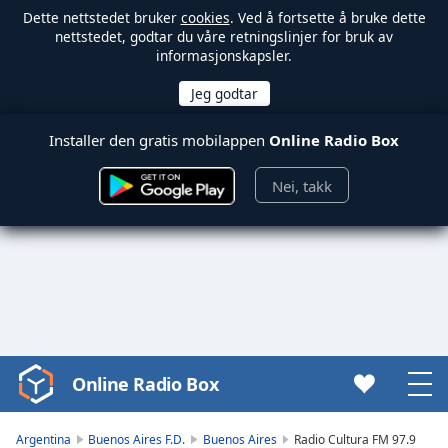
Dette nettstedet bruker
cookies
. Ved å fortsette å bruke dette
nettstedet, godtar du våre retningslinjer for bruk av
informasjonskapsler.
Installer den gratis mobilappen
Online Radio Box
Nei, takk
Online Radio Box
Video
Player
is
Argentina
Buenos Aires F.D.
Buenos Aires
Radio Cultura FM 97.9