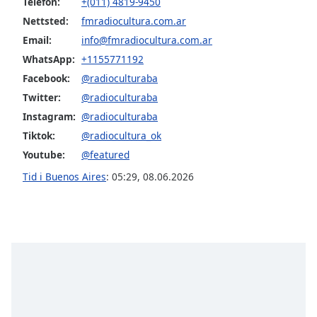
Telefon:
+(011) 4819-9450
Font
Nettsted:
fmradiocultura.com.ar
Family
Email:
info@fmradiocultura.com.ar
WhatsApp:
+1155771192
Reset
Facebook:
@radioculturaba
Done
Twitter:
@radioculturaba
Close
Modal
Instagram:
@radioculturaba
Dialog
Tiktok:
@radiocultura_ok
End
of
Youtube:
@featured
dialog
Tid i Buenos Aires
:
05:29
,
08.06.2026
window.