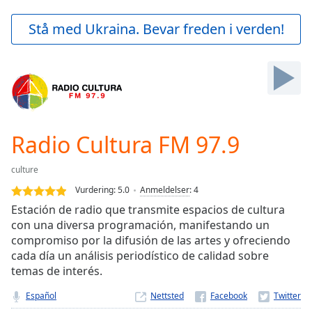
loading.
Play
Stå med Ukraina. Bevar freden i verden!
Video
Play
Skip
Backward
Skip
Forward
Mute
Current
Radio Cultura FM 97.9
Time
0:00
/
culture
Duration
-:-
Vurdering:
5.0
Anmeldelser
:
4
Loaded
:
Estación de radio que transmite espacios de cultura
0.00%
con una diversa programación, manifestando un
Stream
compromiso por la difusión de las artes y ofreciendo
Type
LIVE
cada día un análisis periodístico de calidad sobre
Seek to
live,
temas de interés.
currently
behind
Español
Nettsted
live
LIVE