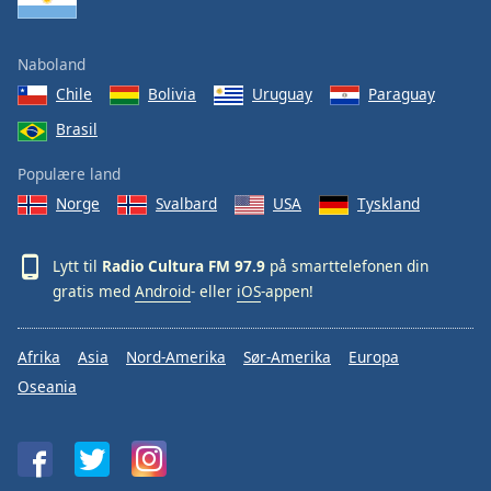
Naboland
Chile
Bolivia
Uruguay
Paraguay
Brasil
Populære land
Norge
Svalbard
USA
Tyskland
Lytt til
Radio Cultura FM 97.9
på smarttelefonen din
gratis med
Android
- eller
iOS
-appen!
Afrika
Asia
Nord-Amerika
Sør-Amerika
Europa
Oseania