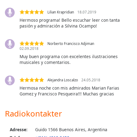
Lilian Krapridian
18.07.2019
Opacity
Hermoso programa! Bello escuchar leer con tanta
pasión y admiración a Silvina Ocampo!
Caption
Area
Norberto Francisco Adjiman
Background
02.09.2018
Color
Muy buen programa con excelentes ilustraciones
musicales y comentarios.
Opacity
Alejandra Loscalzo
24.05.2018
Font
Hermosa noche con mis admirados Marian Farias
Size
Gomez y Francisco Pesqueira!!! Muchas gracias
Radiokontakter
Text
Edge
Style
Adresse:
Guido 1566 Buenos Aires, Argentina