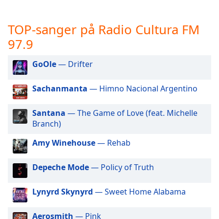
opens
subtitles
settings
TOP-sanger på Radio Cultura FM
dialog
97.9
subtitles
off
,
GoOle
— Drifter
selected
Audio
Sachanmanta
— Himno Nacional Argentino
Track
Picture-
Santana
— The Game of Love (feat. Michelle
in-
Branch)
Picture
Fullscreen
Amy Winehouse
— Rehab
This
is
Depeche Mode
— Policy of Truth
a
modal
window.
Lynyrd Skynyrd
— Sweet Home Alabama
Beginning
Aerosmith
— Pink