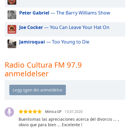
of
dialog
Peter Gabriel
— The Barry Williams Show
window.
Escape
Joe Cocker
— You Can Leave Your Hat On
will
cancel
and
Jamiroquai
— Too Young to Die
close
the
window.
Radio Cultura FM 97.9
anmeldelser
Text
Color
Opacity
Mónica GP
13.07.2020
Text
Buenísimas las apreciaciones acerca del divorcio ... ,
Background
obvio que para bien ... Excelente !
Color