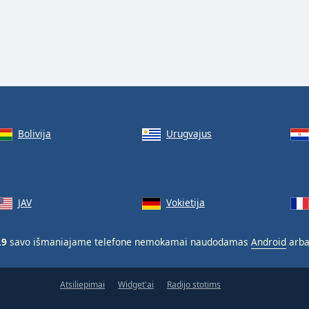
Bolivija
Urugvajus
JAV
Vokietija
.9
savo išmaniajame telefone nemokamai naudodamas
Android
arb
Atsiliepimai
Widget'ai
Radijo stotims