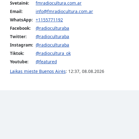
Color
Svetainė:
fmradiocultura.com.ar
Email:
info@fmradiocultura.com.ar
Opacity
WhatsApp:
+1155771192
Facebook:
@radioculturaba
Twitter:
@radioculturaba
Font
Size
Instagram:
@radioculturaba
Tiktok:
@radiocultura_ok
Youtube:
@featured
Text
Edge
Laikas mieste Buenos Airės
:
12:37
,
08.08.2026
Style
Font
Family
Reset
Done
Close
Modal