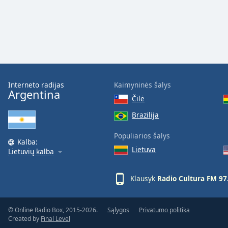
Dialog
End
of
dialog
window.
Interneto radijas
Kaimyninės šalys
Argentina
Čilė
Brazilija
Populiarios šalys
Kalba:
Lietuva
Lietuvių kalba
Klausyk
Radio Cultura FM 97
© Online Radio Box, 2015-2026.
Sąlygos
Privatumo politika
Created by
Final Level