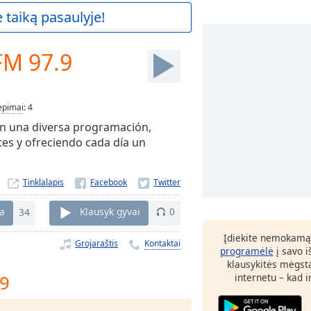
 taiką pasaulyje!
FM 97.9
iepimai
:
4
on una diversa programación,
es y ofreciendo cada día un
Tinklalapis
ka
34
Klausyk gyvai
0
Įdiekite nemokamą
Grojaraštis
Kontaktai
programėlė
į savo i
klausykitės mėgst
.9
internetu – kad 