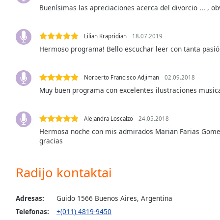
Buenísimas las apreciaciones acerca del divorcio ... , obv
the
window.
Lilian Krapridian
18.07.2019
Text
Hermoso programa! Bello escuchar leer con tanta pasió
Color
Norberto Francisco Adjiman
02.09.2018
Opacity
Muy buen programa con excelentes ilustraciones musica
Text
Alejandra Loscalzo
24.05.2018
Background
Hermosa noche con mis admirados Marian Farias Gomez 
Color
gracias
Opacity
Radijo kontaktai
Caption
Adresas:
Guido 1566 Buenos Aires, Argentina
Area
Background
Telefonas:
+(011) 4819-9450