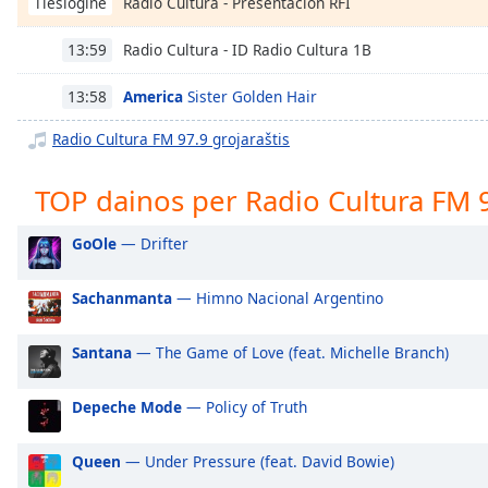
Radio Cultura - Presentación RFI
Tiesioginė
Chapters
Chapters
Radio Cultura - ID Radio Cultura 1B
13:59
Descriptions
America
Sister Golden Hair
13:58
descriptions
Radio Cultura FM 97.9 grojaraštis
off
,
selected
TOP dainos per Radio Cultura FM 
Subtitles
GoOle
— Drifter
subtitles
settings
,
Sachanmanta
— Himno Nacional Argentino
opens
subtitles
Santana
— The Game of Love (feat. Michelle Branch)
settings
dialog
subtitles
Depeche Mode
— Policy of Truth
off
,
selected
Queen
— Under Pressure (feat. David Bowie)