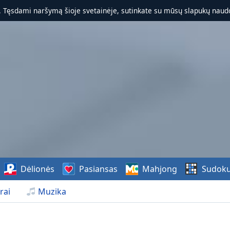
. Tęsdami naršymą šioje svetainėje, sutinkate su mūsų slapukų naudo
Dėlionės
Pasiansas
Mahjong
Sudok
rai
Muzika