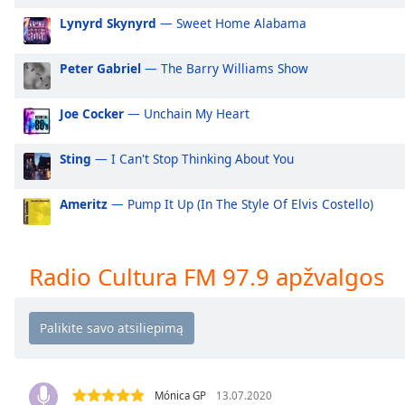
Audio
Lynyrd Skynyrd
— Sweet Home Alabama
Track
Picture-
Peter Gabriel
— The Barry Williams Show
in-
Picture
Fullscreen
Joe Cocker
— Unchain My Heart
This
is
Sting
— I Can't Stop Thinking About You
a
modal
window.
Ameritz
— Pump It Up (In The Style Of Elvis Costello)
Beginning
of
Radio Cultura FM 97.9 apžvalgos
dialog
window.
Escape
will
cancel
and
Mónica GP
13.07.2020
close