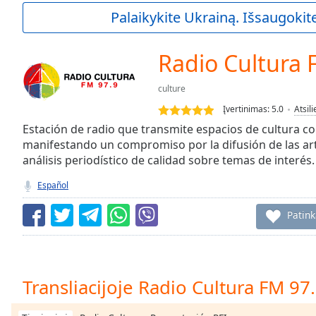
Current
Palaikykite Ukrainą. Išsaugokite
Time
0:00
/
Duration
-:-
Radio Cultura 
Loaded
:
0.00%
culture
0:00
Įvertinimas:
5.0
Atsil
Stream
Type
Estación de radio que transmite espacios de cultura c
LIVE
manifestando un compromiso por la difusión de las art
Seek to
live,
análisis periodístico de calidad sobre temas de interés.
currently
behind
Español
live
LIVE
Remaining
Patin
Time
-
-:-
1x
Transliacijoje Radio Cultura FM 97
Playback
Rate