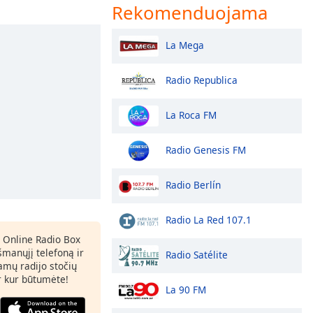
Rekomenduojama
La Mega
Radio Republica
La Roca FM
Radio Genesis FM
Radio Berlín
Radio La Red 107.1
 Online Radio Box
šmanųjį telefoną ir
Radio Satélite
amų radijo stočių
ir kur būtumėte!
La 90 FM