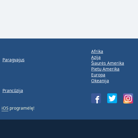
Afrika
Azija
Paragvajus
Šiaurės Amerika
Pietų Amerika
Europa
Okeanija
Prancūzija
a
iOS
programėlę!