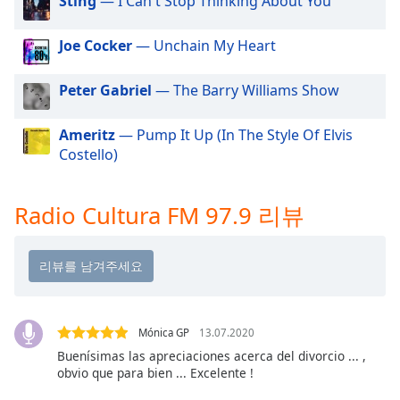
Sting
— I Can't Stop Thinking About You
dialog
window.
Joe Cocker
— Unchain My Heart
Escape
will
cancel
Peter Gabriel
— The Barry Williams Show
and
close
Ameritz
— Pump It Up (In The Style Of Elvis
the
Costello)
window.
Text
Radio Cultura FM 97.9 리뷰
Color
Opacity
Text
Mónica GP
13.07.2020
Background
Buenísimas las apreciaciones acerca del divorcio ... ,
Color
obvio que para bien ... Excelente !