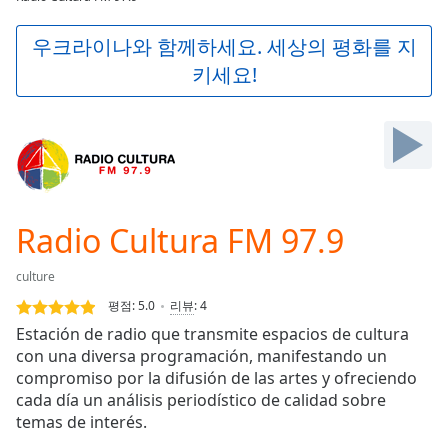
Play
Video
우크라이나와 함께하세요. 세상의 평화를 지
Play
키세요!
Skip
Backward
Skip
Forward
Mute
Current
Time
0:00
/
Radio Cultura FM 97.9
Duration
-:-
Loaded
:
culture
0.00%
Stream
평점:
5.0
리뷰
:
4
Type
LIVE
Estación de radio que transmite espacios de cultura
Seek to
con una diversa programación, manifestando un
live,
compromiso por la difusión de las artes y ofreciendo
currently
behind
cada día un análisis periodístico de calidad sobre
live
LIVE
temas de interés.
Remaining