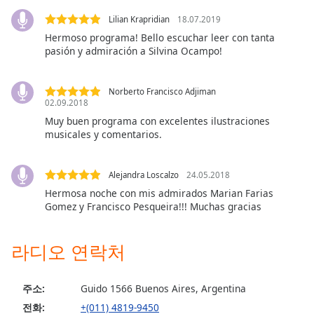
Opacity
Lilian Krapridian
18.07.2019
Hermoso programa! Bello escuchar leer con tanta
pasión y admiración a Silvina Ocampo!
Caption
Area
Background
Norberto Francisco Adjiman
Color
02.09.2018
Muy buen programa con excelentes ilustraciones
musicales y comentarios.
Opacity
Alejandra Loscalzo
24.05.2018
Font
Hermosa noche con mis admirados Marian Farias
Size
Gomez y Francisco Pesqueira!!! Muchas gracias
Text
라디오 연락처
Edge
Style
주소:
Guido 1566 Buenos Aires, Argentina
전화:
+(011) 4819-9450
Font