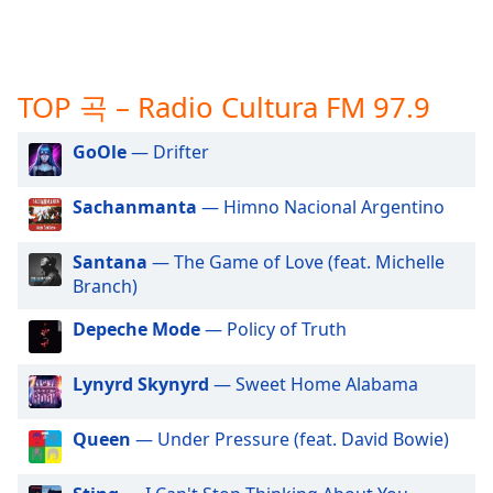
subtitles
settings
dialog
subtitles
TOP 곡 – Radio Cultura FM 97.9
off
,
selected
GoOle
— Drifter
Audio
Track
Sachanmanta
— Himno Nacional Argentino
Picture-
in-
Santana
— The Game of Love (feat. Michelle
Picture
Branch)
Fullscreen
This
Depeche Mode
— Policy of Truth
is
a
modal
Lynyrd Skynyrd
— Sweet Home Alabama
window.
Queen
— Under Pressure (feat. David Bowie)
Beginning
of