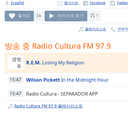
Time
-
Español
웹사이트
-:-
좋아요
34
라이브로 듣기
1
1x
Playback
플레이리스트
연락처
Rate
방송 중 Radio Cultura FM 97.9
Chapters
Chapters
생방
R.E.M.
Losing My Religion
송
Descriptions
descriptions
15:47
Wilson Pickett
In the Midnight Hour
off
,
selected
15:47
Radio Cultura - SEPARADOR APP
Subtitles
Radio Cultura FM 97.9 플레이리스트
subtitles
settings
,
opens