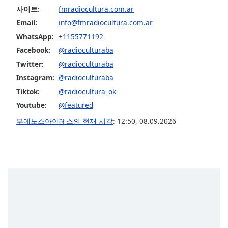
사이트:
fmradiocultura.com.ar
Family
Email:
info@fmradiocultura.com.ar
WhatsApp:
+1155771192
Reset
Facebook:
@radioculturaba
Done
Twitter:
@radioculturaba
Close
Modal
Instagram:
@radioculturaba
Dialog
End
Tiktok:
@radiocultura_ok
of
Youtube:
@featured
dialog
부에노스아이레스의 현재 시각
:
12:50
,
08.09.2026
window.