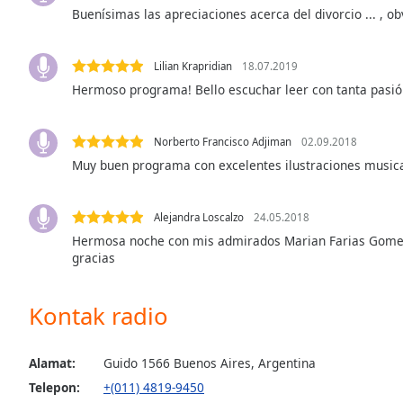
Buenísimas las apreciaciones acerca del divorcio ... , obv
the
window.
Lilian Krapridian
18.07.2019
Text
Hermoso programa! Bello escuchar leer con tanta pasió
Color
Norberto Francisco Adjiman
02.09.2018
Opacity
Muy buen programa con excelentes ilustraciones musica
Text
Alejandra Loscalzo
24.05.2018
Background
Hermosa noche con mis admirados Marian Farias Gomez 
Color
gracias
Opacity
Kontak radio
Caption
Alamat:
Guido 1566 Buenos Aires, Argentina
Area
Background
Telepon:
+(011) 4819-9450