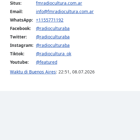
Color
Situs:
fmradiocultura.com.ar
Email:
info@fmradiocultura.com.ar
Opacity
WhatsApp:
+1155771192
Facebook:
@radioculturaba
Twitter:
@radioculturaba
Font
Size
Instagram:
@radioculturaba
Tiktok:
@radiocultura_ok
Youtube:
@featured
Text
Edge
Waktu di Buenos Aires
:
22:51
,
08.07.2026
Style
Font
Family
Reset
Done
Close
Modal