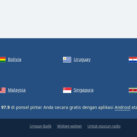
Bolivia
Uruguay
Malaysia
Singapura
 97.9
di ponsel pintar Anda secara gratis dengan aplikasi
Android
at
Umpan Balik
Widget-widget
Untuk stasiun radio