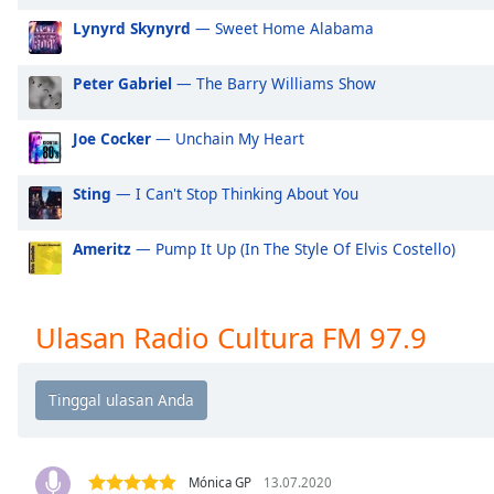
Audio
Lynyrd Skynyrd
— Sweet Home Alabama
Track
Picture-
Peter Gabriel
— The Barry Williams Show
in-
Picture
Fullscreen
Joe Cocker
— Unchain My Heart
This
is
Sting
— I Can't Stop Thinking About You
a
modal
window.
Ameritz
— Pump It Up (In The Style Of Elvis Costello)
Beginning
of
Ulasan Radio Cultura FM 97.9
dialog
window.
Escape
will
cancel
and
Mónica GP
13.07.2020
close