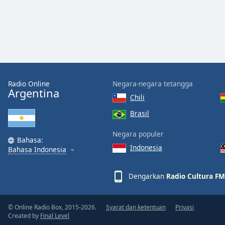
Dialog
End
of
dialog
window.
Radio Online
Negara-negara tetangga
Argentina
Chili
Brasil
Negara populer
Bahasa:
Indonesia
Bahasa Indonesia
Dengarkan
Radio Cultura FM
© Online Radio Box, 2015-2026.
Syarat dan ketentuan
Privasi
Created by
Final Level