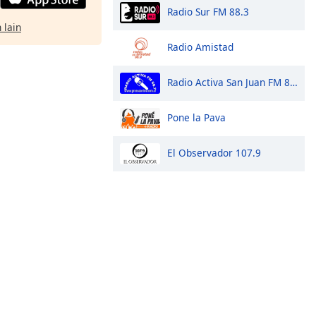
Radio Sur FM 88.3
 lain
Radio Amistad
Radio Activa San Juan FM 88.7
Pone la Pava
El Observador 107.9