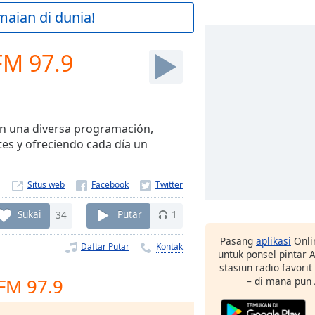
maian di dunia!
FM 97.9
on una diversa programación,
es y ofreciendo cada día un
Situs web
Sukai
34
Putar
1
Pasang
aplikasi
Onli
Daftar Putar
Kontak
untuk ponsel pintar
stasiun radio favori
FM 97.9
– di mana pun