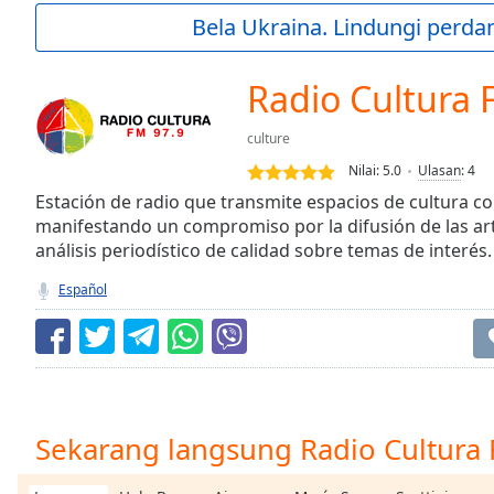
Current
Bela Ukraina. Lindungi perda
Time
0:00
/
Duration
-:-
Radio Cultura 
Loaded
:
0.00%
culture
0:00
Nilai:
5.0
Ulasan
:
4
Stream
Type
Estación de radio que transmite espacios de cultura c
LIVE
manifestando un compromiso por la difusión de las art
Seek to
live,
análisis periodístico de calidad sobre temas de interés.
currently
behind
Español
live
LIVE
Remaining
Time
-
-:-
1x
Sekarang langsung Radio Cultura 
Playback
Rate