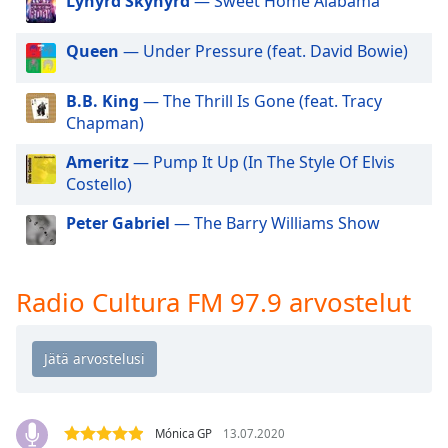
Lynyrd Skynyrd
— Sweet Home Alabama
dialog
window.
Queen
— Under Pressure (feat. David Bowie)
Escape
will
cancel
B.B. King
— The Thrill Is Gone (feat. Tracy
and
Chapman)
close
Ameritz
— Pump It Up (In The Style Of Elvis
the
Costello)
window.
Peter Gabriel
— The Barry Williams Show
Text
Color
Radio Cultura FM 97.9 arvostelut
Opacity
Text
Background
Color
Mónica GP
13.07.2020