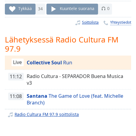
Time
-
-:-
Tykkää
34
Kuuntele suorana
0
1x
Soittolista
Yhteystiedot
Playback
Rate
Lähetyksessä Radio Cultura FM
97.9
Chapters
Chapters
Live
Collective Soul
Run
Descriptions
Radio Cultura - SEPARADOR Buena Musica
11:12
descriptions
v3
off
,
selected
Santana
The Game of Love (feat. Michelle
11:08
Branch)
Subtitles
Radio Cultura FM 97.9 soittolista
subtitles
settings
,
opens