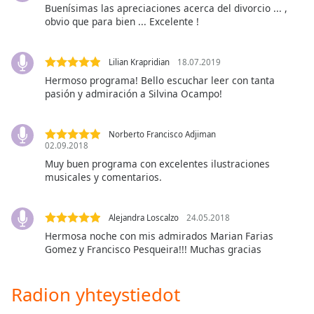
Buenísimas las apreciaciones acerca del divorcio ... ,
Opacity
obvio que para bien ... Excelente !
Caption
Lilian Krapridian
18.07.2019
Area
Hermoso programa! Bello escuchar leer con tanta
Background
pasión y admiración a Silvina Ocampo!
Color
Norberto Francisco Adjiman
Opacity
02.09.2018
Muy buen programa con excelentes ilustraciones
musicales y comentarios.
Font
Size
Alejandra Loscalzo
24.05.2018
Hermosa noche con mis admirados Marian Farias
Text
Gomez y Francisco Pesqueira!!! Muchas gracias
Edge
Style
Radion yhteystiedot
Font