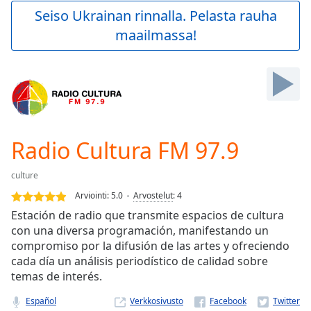
Play
Seiso Ukrainan rinnalla. Pelasta rauha
Video
maailmassa!
Play
Skip
Backward
Skip
Forward
Mute
Current
Time
0:00
Radio Cultura FM 97.9
/
Duration
-:-
culture
Loaded
:
0.00%
Arviointi:
5.0
Arvostelut
:
4
Stream
Estación de radio que transmite espacios de cultura
Type
LIVE
con una diversa programación, manifestando un
Seek to
compromiso por la difusión de las artes y ofreciendo
live,
cada día un análisis periodístico de calidad sobre
currently
temas de interés.
behind
live
LIVE
Remaining
Español
Verkkosivusto