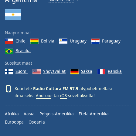
Naapurimaat
Chile
Bolivia
Uruguay
Paraguay
Brasilia
Suositut maat
Suomi
Yhdysvallat
Saksa
Ranska
Kuuntele
Radio Cultura FM 97.9
älypuhelimellasi
ilmaiseksi
Android
- tai
iOS
-sovelluksella!
Afrikka
Aasia
Pohjois-Amerikka
Etelä-Amerikka
Eurooppa
Oseania