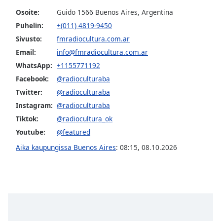
Family
Osoite:
Guido 1566 Buenos Aires, Argentina
Puhelin:
+(011) 4819-9450
Sivusto:
fmradiocultura.com.ar
Reset
Email:
info@fmradiocultura.com.ar
Done
Close
WhatsApp:
+1155771192
Modal
Dialog
Facebook:
@radioculturaba
End
Twitter:
@radioculturaba
of
Instagram:
@radioculturaba
dialog
Tiktok:
@radiocultura_ok
window.
Youtube:
@featured
Aika kaupungissa Buenos Aires
:
08:15
,
08.10.2026