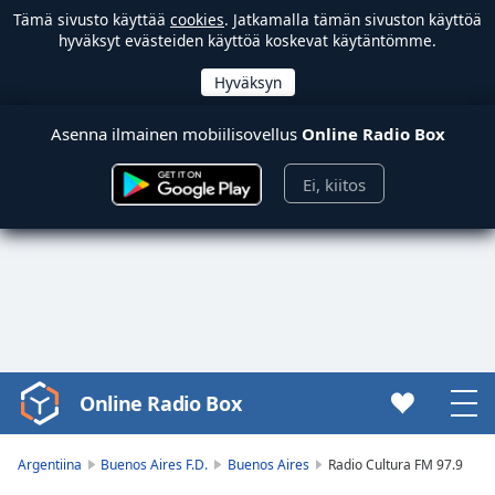
Tämä sivusto käyttää
cookies
. Jatkamalla tämän sivuston käyttöä
hyväksyt evästeiden käyttöä koskevat käytäntömme.
Asenna ilmainen mobiilisovellus
Online Radio Box
Ei, kiitos
Online Radio Box
Video
Player
is
Argentiina
Buenos Aires F.D.
Buenos Aires
Radio Cultura FM 97.9
loading.