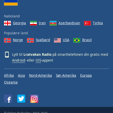
Font
Family
Naboland
Georgia
Iran
Aserbajdsjan
Tyrkia
Reset
Done
Populære land
Close
Norge
Svalbard
USA
Brasil
Modal
Dialog
End
Lytt til
Lratvakan Radio
på smarttelefonen din gratis med
of
Android
- eller
iOS
-appen!
dialog
window.
Afrika
Asia
Nord-Amerika
Sør-Amerika
Europa
Oseania