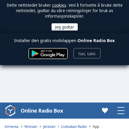
Dette nettstedet bruker
cookies
. Ved å fortsette å bruke dette
nettstedet, godtar du våre retningslinjer for bruk av
informasjonskapsler.
Installer den gratis mobilappen
Online Radio Box
Nei, takk
Online Radio Box
Video
Player
is
Armenia
Yerevan
Jerevan
Lratvakan Radio
App