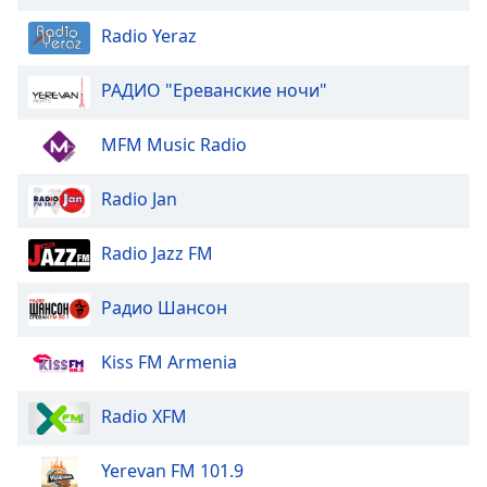
of
dialog
Radio Yeraz
window.
Escape
РАДИО "Ереванские ночи"
will
cancel
MFM Music Radio
and
close
Radio Jan
the
window.
Radio Jazz FM
Text
Color
Радио Шансон
Opacity
Kiss FM Armenia
Radio XFM
Text
Background
Yerevan FM 101.9
Color