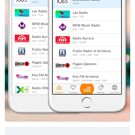
Remaining
news
news
Time
-
Lav Radio
Lav Radio
-:-
pop
folk
pop
folk
MFM Music Radio
MFM Music Radio
1x
pop
folk
pop
folk
Playback
Radio Aurora
Radio Aurora
Rate
pop
top40
pop
top40
Public Radio of Armenia
Chapters
Public Radio of Armenia
pop
news
talk
folk
pop
news
talk
folk
Chapters
Радио Шансон
Радио Шансон
chanson
chanson
Descriptions
Kiss FM Armenia
Kiss FM Armenia
dance
electronic
pop
latin
dance
electronic
pop
latin
descriptions
Radio XFM
Radio XFM
off
,
hits
hits
selected
РАДИО "Ереванские ночи"
РАДИО "Ереванские ночи"
folk
country
folk
country
Subtitles
subtitles
settings
,