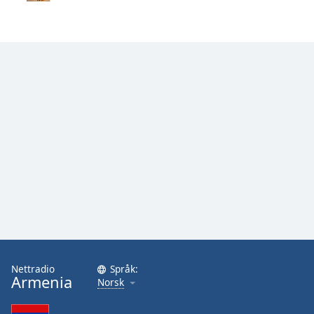
Opacity
Caption
Area
Background
Color
Opacity
Font
Size
Text
Nettradio
Språk:
Edge
Armenia
Norsk
Style