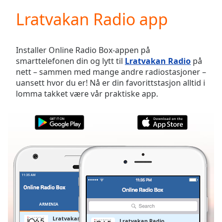
loading.
Lratvakan Radio app
Play
Video
Play
Skip
Installer Online Radio Box-appen på
Backward
smarttelefonen din og lytt til
Lratvakan Radio
på
Skip
nett – sammen med mange andre radiostasjoner –
Forward
uansett hvor du er! Nå er din favorittstasjon alltid i
Mute
lomma takket være vår praktiske app.
Current
Time
0:00
/
Duration
-:-
Loaded
:
0.00%
Stream
Type
LIVE
Seek to
live,
currently
ARMENIA
FAVORITTER
behind
live
LIVE
Lratvakan Radio
Lratvakan Radio