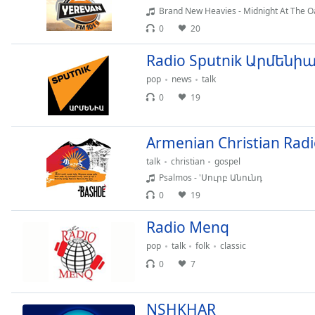
Chapters
Brand New Heavies - Midnight At The O
Chapters
0
20
Radio Sputnik Արմենի
Descriptions
pop
news
talk
descriptions
0
19
off
,
selected
Armenian Christian Radi
Subtitles
talk
christian
gospel
subtitles
Psalmos - 'Սուրբ Անունդ
settings
,
0
19
opens
subtitles
Radio Menq
settings
dialog
pop
talk
folk
classic
subtitles
0
7
off
,
selected
NSHKHAR