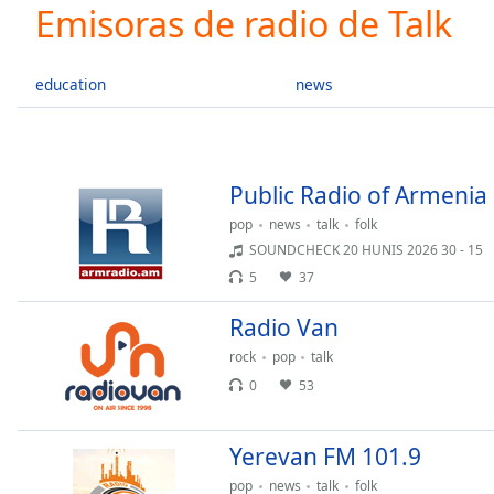
Current
Emisoras de radio de Talk
Time
0:00
/
Duration
-:-
education
news
Loaded
:
0.00%
0:00
Stream
Public Radio of Armenia
Type
LIVE
pop
news
talk
folk
Seek to
live,
SOUNDCHECK 20 HUNIS 2026 30 - 15
currently
5
37
behind
live
LIVE
Remaining
Radio Van
Time
-
rock
pop
talk
-:-
0
53
1x
Playback
Yerevan FM 101.9
Rate
pop
news
talk
folk