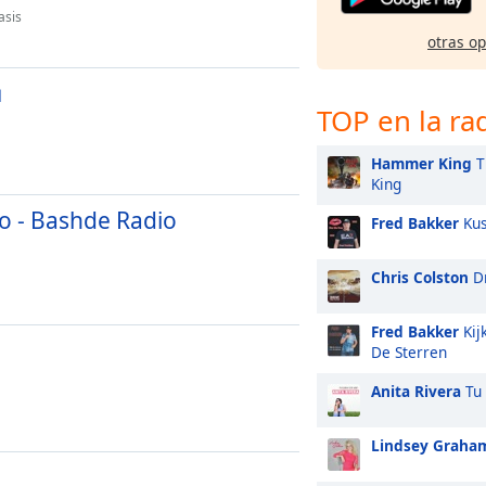
asis
otras o
ա
TOP en la ra
Hammer King
T
King
o - Bashde Radio
Fred Bakker
Kus
Chris Colston
Dr
Fred Bakker
Kij
De Sterren
Anita Rivera
Tu 
Lindsey Graha