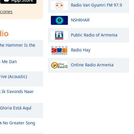
Radio Van Gyumri FM 97.9
pciones
NSHKHAR
dio
Public Radio of Armenia
he Hammer Is the
Radio Hay
 Me Dan
Online Radio Armenia
ive (Acoustic)
k Ik S'avonds Naar
Gloria Está Aquí
m
No Greater Song