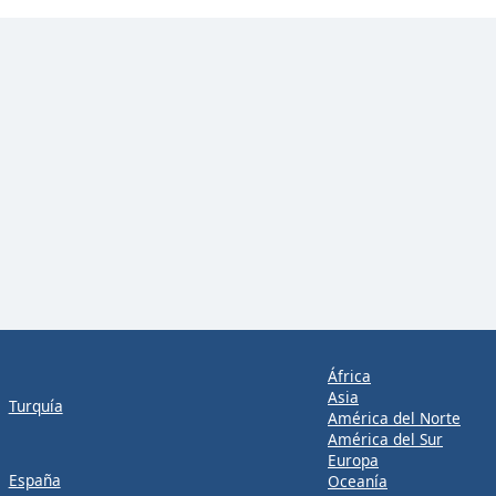
África
Asia
Turquía
América del Norte
América del Sur
Europa
España
Oceanía