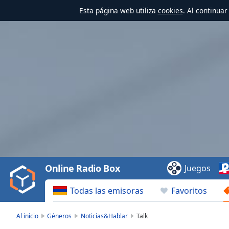
Esta página web utiliza
cookies
. Al continua
Video
Player
is
loading.
Play
Video
Online Radio Box
Juegos
Play
Skip
Todas las emisoras
Favoritos
Backward
Skip
Forward
Al inicio
Géneros
Noticias&Hablar
Talk
Mute