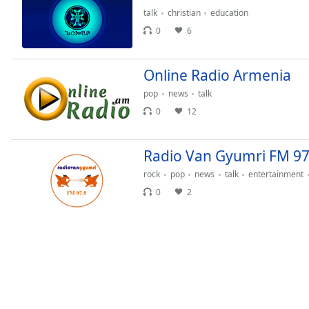
Audio
talk
christian
education
Track
0
6
Picture-
in-
Picture
Online Radio Armenia
Fullscreen
This
pop
news
talk
is
0
12
a
modal
Radio Van Gyumri FM 97
window.
rock
pop
news
talk
entertainment
Beginning
0
2
of
dialog
window.
Escape
will
cancel
and
close