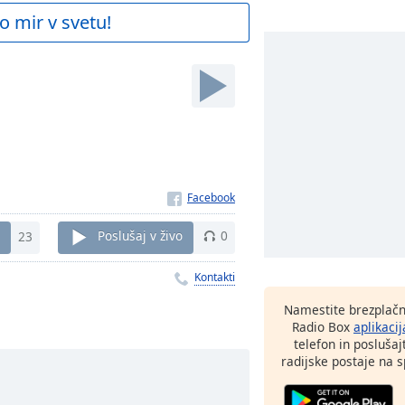
o mir v svetu!
23
Poslušaj v živo
0
Kontakti
Namestite brezplačn
Radio Box
aplikacij
telefon in poslušaj
radijske postaje na sp