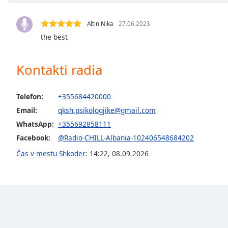
Chapters
Chapters
Altin Nika
27.06.2023
the best
Descriptions
descriptions
Kontakti radia
off
,
selected
Telefon:
+355684420000
Subtitles
Email:
qksh.psikologjike@gmail.com
subtitles
WhatsApp:
+355692858111
settings
,
Facebook:
@Radio-CHILL-Albania-102406548684202
opens
Čas v mestu Shkoder
:
14:22
,
08.09.2026
subtitles
settings
dialog
subtitles
off
,
selected