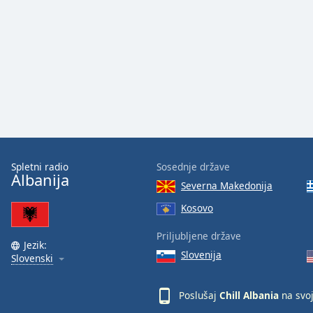
Audio
Track
Picture-
in-
Picture
Fullscreen
This
is
a
modal
window.
Spletni radio
Sosednje države
Albanija
Severna Makedonija
Beginning
of
Kosovo
dialog
window.
Priljubljene države
Jezik:
Escape
Slovenija
Slovenski
will
cancel
Poslušaj
Chill Albania
na svoj
and
close