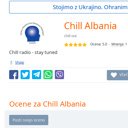
Current
Stojimo z Ukrajino. Ohranim
Time
0:00
/
Duration
-:-
Chill Albania
Loaded
:
0.00%
chill-out
0:00
Ocena:
5.0
Mnenja
:
1
Stream
Type
Chill radio - stay tuned
LIVE
Seek to
Shqip
live,
currently
behind
Všeč
live
LIVE
Remaining
Time
-
-:-
Ocene za Chill Albania
1x
Playback
Rate