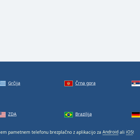
Grčija
Črna gora
ZDA
Brazilija
em pametnem telefonu brezplačno z aplikacijo za
Android
ali
iOS
!