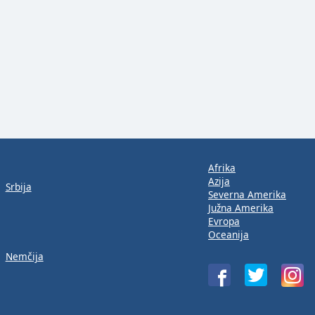
Afrika
Azija
Srbija
Severna Amerika
Južna Amerika
Evropa
Oceanija
Nemčija