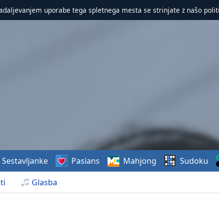
nadaljevanjem uporabe tega spletnega mesta se strinjate z našo polit
Sestavljanke
Pasians
Mahjong
Sudoku
ti
Glasba