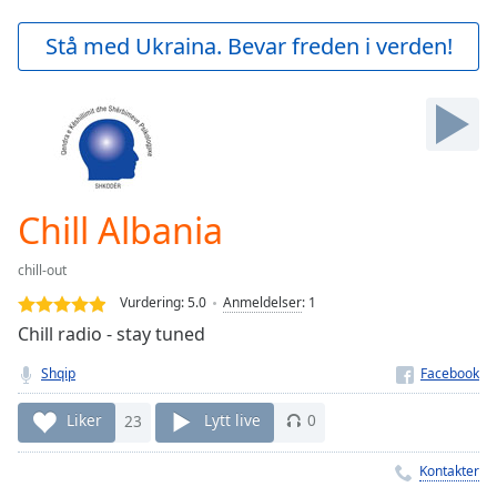
loading.
Play
Stå med Ukraina. Bevar freden i verden!
Video
Play
Skip
Backward
Skip
Forward
Mute
Current
Chill Albania
Time
0:00
/
chill-out
Duration
-:-
Vurdering:
5.0
Anmeldelser
:
1
Loaded
:
Chill radio - stay tuned
0.00%
Stream
Shqip
Type
LIVE
Seek to
Liker
23
Lytt live
0
live,
currently
behind
Kontakter
live
LIVE