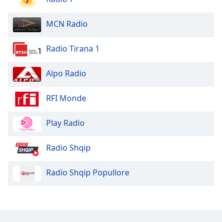
Opacity
MCN Radio
Radio Tirana 1
Caption
Area
Background
Alpo Radio
Color
RFI Monde
Opacity
Play Radio
Font
Radio Shqip
Size
Radio Shqip Popullore
Text
Edge
Style