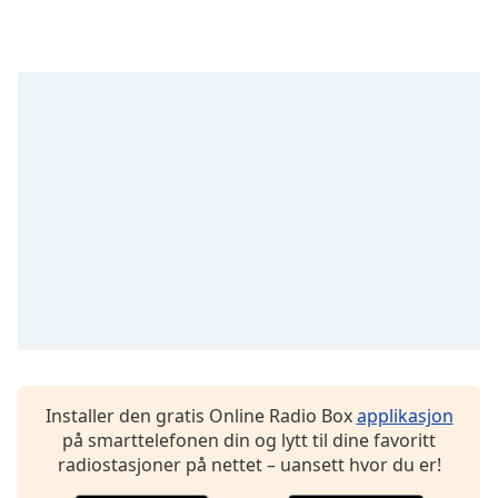
opens
subtitles
settings
dialog
subtitles
off
,
selected
Audio
Track
Picture-
in-
Picture
Fullscreen
This
is
a
modal
Installer den gratis Online Radio Box
applikasjon
window.
på smarttelefonen din og lytt til dine favoritt
radiostasjoner på nettet – uansett hvor du er!
Beginning