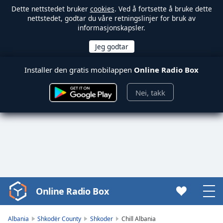
Dette nettstedet bruker
cookies
. Ved å fortsette å bruke dette
nettstedet, godtar du våre retningslinjer for bruk av
informasjonskapsler.
Installer den gratis mobilappen
Online Radio Box
Nei, takk
Online Radio Box
Video
Player
is
Albania
Shkodër County
Shkoder
Chill Albania