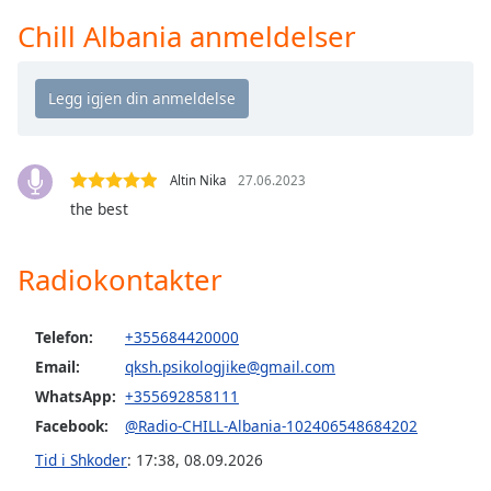
Remaining
Time
-
Chill Albania anmeldelser
-:-
1x
Playback
Rate
Altin Nika
27.06.2023
Chapters
the best
Chapters
Radiokontakter
Descriptions
descriptions
off
,
Telefon:
+355684420000
selected
Email:
qksh.psikologjike@gmail.com
WhatsApp:
+355692858111
Subtitles
Facebook:
@Radio-CHILL-Albania-102406548684202
subtitles
Tid i Shkoder
:
17:38
,
08.09.2026
settings
,