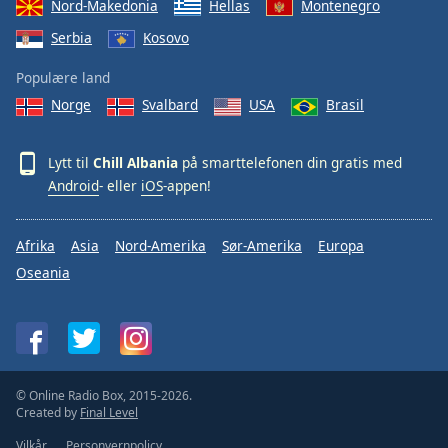
Nord-Makedonia
Hellas
Montenegro
Serbia
Kosovo
Populære land
Norge
Svalbard
USA
Brasil
Lytt til
Chill Albania
på smarttelefonen din gratis med
Android
- eller
iOS
-appen!
Afrika
Asia
Nord-Amerika
Sør-Amerika
Europa
Oseania
© Online Radio Box, 2015-2026.
Created by
Final Level
Vilkår
Personvernpolicy