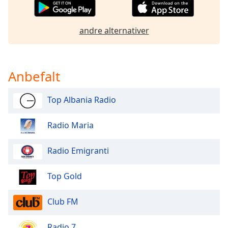
of
dialog
window.
andre alternativer
Escape
will
cancel
and
Anbefalt
close
the
Top Albania Radio
window.
Radio Maria
Text
Color
Radio Emigranti
Opacity
Top Gold
Text
Club FM
Background
Color
Radio 7