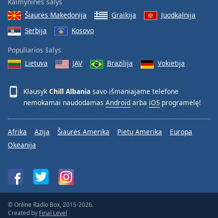
Kaimyninės šalys
Šiaurės Makedonija
Graikija
Juodkalnija
Serbija
Kosovo
Populiarios šalys
Lietuva
JAV
Brazilija
Vokietija
Klausyk
Chill Albania
savo išmaniajame telefone
nemokamai naudodamas
Android
arba
iOS
programėlę!
Afrika
Azija
Šiaurės Amerika
Pietų Amerika
Europa
Okeanija
© Online Radio Box, 2015-2026.
Created by
Final Level