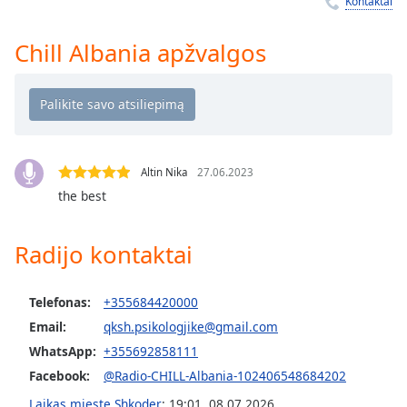
Remaining
Kontaktai
Time
-
-:-
Chill Albania apžvalgos
1x
Playback
Rate
Chapters
Altin Nika
27.06.2023
Chapters
the best
Descriptions
Radijo kontaktai
descriptions
off
,
selected
Telefonas:
+355684420000
Email:
qksh.psikologjike@gmail.com
Subtitles
WhatsApp:
+355692858111
subtitles
Facebook:
@Radio-CHILL-Albania-102406548684202
settings
,
opens
Laikas mieste Shkoder
:
19:01
,
08.07.2026