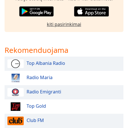
of
dialog
window.
Escape
kiti pasirinkimai
will
cancel
and
close
Rekomenduojama
the
window.
Top Albania Radio
Text
Radio Maria
Color
Radio Emigranti
Opacity
Top Gold
Text
Background
Club FM
Color