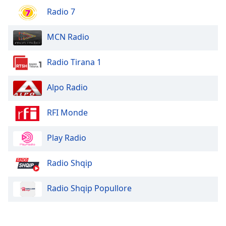
Radio 7
Opacity
MCN Radio
Caption
Area
Radio Tirana 1
Background
Color
Alpo Radio
RFI Monde
Opacity
Play Radio
Font
Size
Radio Shqip
Text
Radio Shqip Popullore
Edge
Style