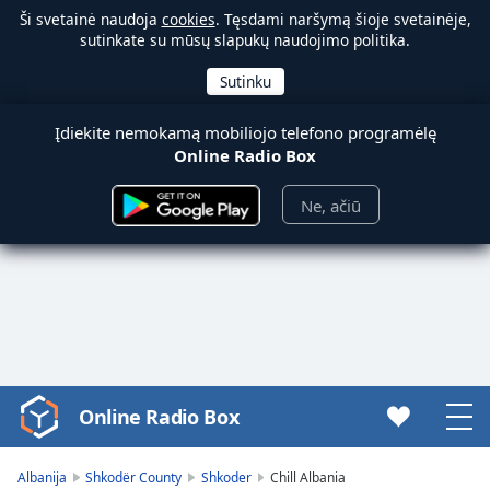
Ši svetainė naudoja
cookies
. Tęsdami naršymą šioje svetainėje,
sutinkate su mūsų slapukų naudojimo politika.
Įdiekite nemokamą mobiliojo telefono programėlę
Online Radio Box
Ne, ačiū
Online Radio Box
Video
Player
is
Albanija
Shkodër County
Shkoder
Chill Albania