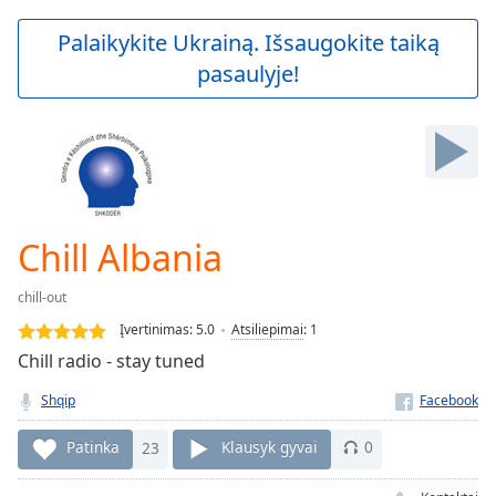
loading.
Play
Palaikykite Ukrainą. Išsaugokite taiką
Video
pasaulyje!
Play
Skip
Backward
Skip
Forward
Mute
Current
Time
0:00
Chill Albania
/
Duration
-:-
chill-out
Loaded
:
0.00%
Įvertinimas:
5.0
Atsiliepimai
:
1
Stream
Chill radio - stay tuned
Type
LIVE
Shqip
Seek to
live,
currently
Patinka
23
Klausyk gyvai
0
behind
live
LIVE