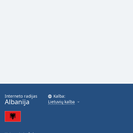
Font
Family
Reset
Done
Close
Modal
Dialog
End
of
dialog
window.
Interneto radijas
Kalba:
Albanija
Lietuvių kalba