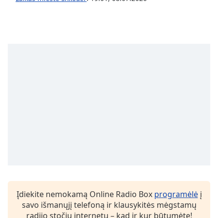
subtitles
settings
dialog
subtitles
off
,
selected
Audio
Track
Picture-
in-
Picture
Fullscreen
This
is
a
modal
window.
Įdiekite nemokamą Online Radio Box
programėlė
į
savo išmanųjį telefoną ir klausykitės mėgstamų
Beginning
radijo stočių internetu – kad ir kur būtumėte!