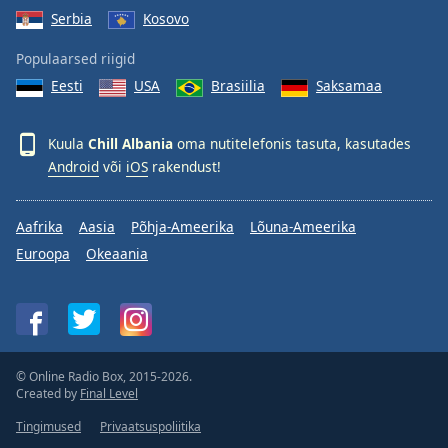
Serbia
Kosovo
Populaarsed riigid
Eesti
USA
Brasiilia
Saksamaa
Kuula
Chill Albania
oma nutitelefonis tasuta, kasutades
Android
või
iOS
rakendust!
Aafrika
Aasia
Põhja-Ameerika
Lõuna-Ameerika
Euroopa
Okeaania
© Online Radio Box, 2015-2026.
Created by
Final Level
Tingimused
Privaatsuspoliitika