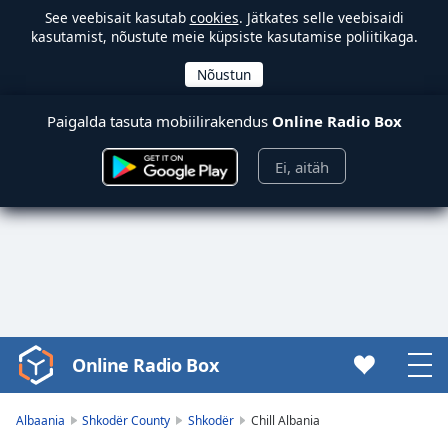
See veebisait kasutab
cookies
. Jätkates selle veebisaidi
kasutamist, nõustute meie küpsiste kasutamise poliitikaga.
Paigalda tasuta mobiilirakendus
Online Radio Box
Ei, aitäh
Online Radio Box
Video
Player
is
Albaania
Shkodër County
Shkodër
Chill Albania
loading.