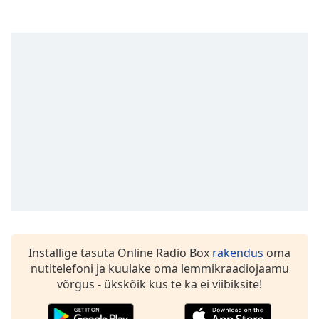
subtitles
settings
dialog
subtitles
off
,
selected
Audio
Track
Picture-
in-
Picture
Fullscreen
This
is
a
modal
Installige tasuta Online Radio Box
rakendus
oma
window.
nutitelefoni ja kuulake oma lemmikraadiojaamu
võrgus - ükskõik kus te ka ei viibiksite!
Beginning
of