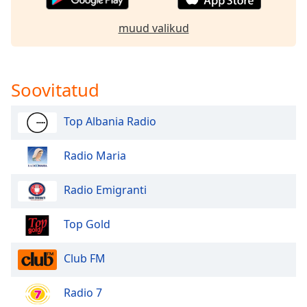
dialog
window.
muud valikud
Escape
will
cancel
and
Soovitatud
close
the
Top Albania Radio
window.
Radio Maria
Text
Color
Radio Emigranti
Opacity
Top Gold
Text
Club FM
Background
Color
Radio 7