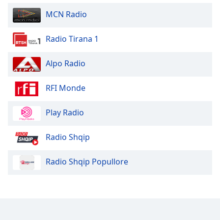
Opacity
MCN Radio
Radio Tirana 1
Caption
Area
Background
Alpo Radio
Color
RFI Monde
Opacity
Play Radio
Font
Radio Shqip
Size
Radio Shqip Popullore
Text
Edge
Style
Font