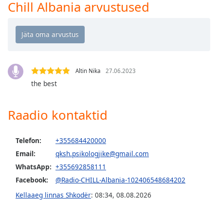
Time
-
Chill Albania arvustused
-:-
1x
Playback
Rate
Altin Nika
27.06.2023
Chapters
the best
Chapters
Raadio kontaktid
Descriptions
descriptions
off
,
Telefon:
+355684420000
selected
Email:
qksh.psikologjike@gmail.com
WhatsApp:
+355692858111
Subtitles
Facebook:
@Radio-CHILL-Albania-102406548684202
subtitles
Kellaaeg linnas Shkodër
:
08:34
,
08.08.2026
settings
,
opens