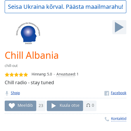
Play
Seisa Ukraina kõrval. Päästa maailmarahu!
Video
Play
Skip
Backward
Skip
Forward
Mute
Current
Chill Albania
Time
0:00
/
chill-out
Duration
-:-
Hinnang:
5.0
Arvustused
:
1
Loaded
:
Chill radio - stay tuned
0.00%
Stream
Shqip
Type
LIVE
Seek to
Meeldib
23
Kuula otse
0
live,
currently
behind
Kontaktid
live
LIVE
Remaining