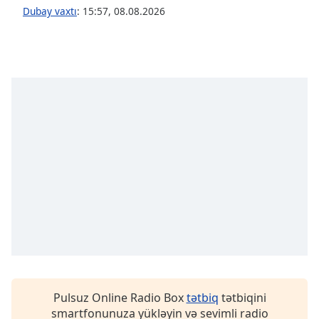
of
Dubay vaxtı
:
15:57
,
08.08.2026
dialog
window.
Escape
will
cancel
and
close
the
window.
Text
Color
Opacity
Text
Background
Pulsuz Online Radio Box
tətbiq
tətbiqini
Color
smartfonunuza yükləyin və sevimli radio