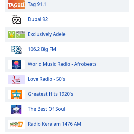
Tag 91.1
Font
Family
Dubai 92
Reset
Exclusively Adele
Done
Close
106.2 Big FM
Modal
Dialog
End
World Music Radio - Afrobeats
of
dialog
window.
Love Radio - 50's
Greatest Hits 1920's
The Best Of Soul
Radio Keralam 1476 AM