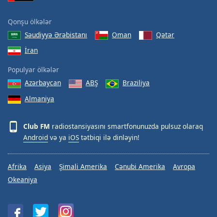
Qonşu ölkələr
Səudiyyə Ərəbistanı
Oman
Qətər
İran
Populyar ölkələr
Azərbaycan
ABŞ
Braziliya
Almaniya
Club FM
radiostansiyasını smartfonunuzda pulsuz olaraq
Android
və ya
iOS
tətbiqi ilə dinləyin!
Afrika
Asiya
Şimali Amerika
Cənubi Amerika
Avropa
Okeaniya