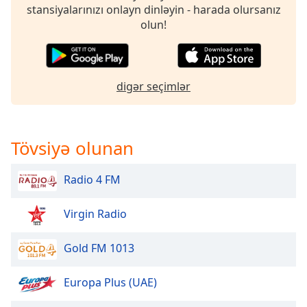
stansiyalarınızı onlayn dinləyin - harada olursanız
olun!
Opacity
Caption
Area
digər seçimlər
Background
Color
Tövsiyə olunan
Opacity
Radio 4 FM
Font
Size
Virgin Radio
Gold FM 1013
Text
Edge
Style
Europa Plus (UAE)