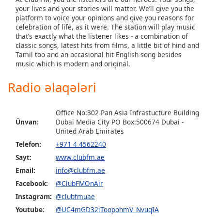
opens
your lives and your stories will matter. We’ll give you the
subtitles
platform to voice your opinions and give you reasons for
settings
celebration of life, as it were. The station will play music
dialog
that’s exactly what the listener likes - a combination of
subtitles
classic songs, latest hits from films, a little bit of hind and
off
,
Tamil too and an occasional hit English song besides
selected
music which is modern and original.
Radio əlaqələri
Audio
Track
Picture-
Office No:302 Pan Asia Infrastucture Building
in-
Ünvan:
Dubai Media City PO Box:500674 Dubai -
Picture
United Arab Emirates
Fullscreen
Telefon:
+971 4 4562240
This
is
Sayt:
www.clubfm.ae
a
Email:
info@clubfm.ae
modal
Facebook:
@ClubFMOnAir
window.
Instagram:
@clubfmuae
Youtube:
@UC4mGD32iToopohmV_NvuqIA
Beginning