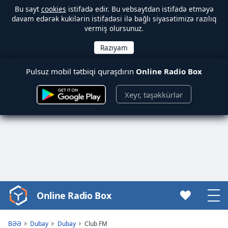
Bu sayt
cookies
istifadə edir. Bu vebsaytdan istifadə etməyə
davam edərək kukilərin istifadəsi ilə bağlı siyasətimizə razılıq
vermiş olursunuz.
Pulsuz mobil tətbiqi quraşdırın
Online Radio Box
Xeyr, təşəkkürlər
Online Radio Box
Video
Player
is
BƏƏ
Dubay
Dubay
Club FM