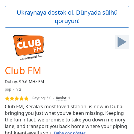
loading.
Play
Ukraynaya dəstək ol. Dünyada sülhü
Video
qoruyun!
Play
Skip
Backward
Skip
Forward
Mute
Current
Time
0:00
Club FM
/
Duration
-:-
Dubay, 99.6 MHz FM
Loaded
:
pop
hits
0.00%
Stream
Reytinq:
5.0
Rəylər
:
1
Type
LIVE
Club FM, Kerala’s most loved station, is now in Dubai
Seek to
bringing you just what you’ve been missing. Keeping
live,
the fun intact, we promise to take you down memory
currently
behind
lane, and transport you back home where your piping
live
LIVE
hot kaapi awaits you!
Daha çox göstər